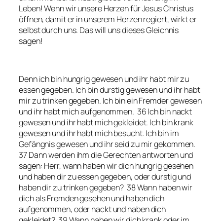
Leben! Wenn wir unsere Herzen für Jesus Christus
öffnen, damit er in unserem Herzen regiert, wirkt er
selbst durch uns. Das will uns dieses Gleichnis
sagen!
Denn ich bin hungrig gewesen und ihr habt mir zu
essen gegeben. Ich bin durstig gewesen und ihr habt
mir zu trinken gegeben. Ich bin ein Fremder gewesen
und ihr habt mich aufgenommen. 36 Ich bin nackt
gewesen und ihr habt mich gekleidet. Ich bin krank
gewesen und ihr habt mich besucht. Ich bin im
Gefängnis gewesen und ihr seid zu mir gekommen.
37 Dann werden ihm die Gerechten antworten und
sagen: Herr, wann haben wir dich hungrig gesehen
und haben dir zu essen gegeben, oder durstig und
haben dir zu trinken gegeben? 38 Wann haben wir
dich als Fremden gesehen und haben dich
aufgenommen, oder nackt und haben dich
gekleidet? 39 Wann haben wir dich krank oder im