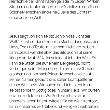
Herrlichkeit erkannt haben gerade im Leben, Wirken,
Sterben und auferstehen Jesu Christi von den Toten.
Solche Menschen sind eine Quelle des Lichts in
einer dunklen Welt.
Jesus sagt von sich selbst „ich bin das Licht der
Welt“. Er ist es, der die dunkle Macht, dass böse, den
Hass, Tod und Teufel mit seinem Licht vertreiben
kann. Jesus wendet aber das Bild auch auf seine
Jünger an: Matt 5,14 „Ihr seid das Licht der Welt. Es
kann die Stadt, die auf einem Berge liegt, nicht
verborgen sein.“ Menschen, die an Jesus Christus
glauben und ihm nachfolgen, Menschen die auf
seinen Namen getauft sind sollen Lichtquellen in
dieser Welt sein. Wir haben das Licht nicht in uns
selbst sondern Gott gibt es in unser Herz. Wir dürfen
es aber reflektieren! Wo Gottes Licht sich an
unserem Leben bricht, wird es für die Welt sichtbar,
kann Finsternis vertreiben und Helligkeit verbreiten.