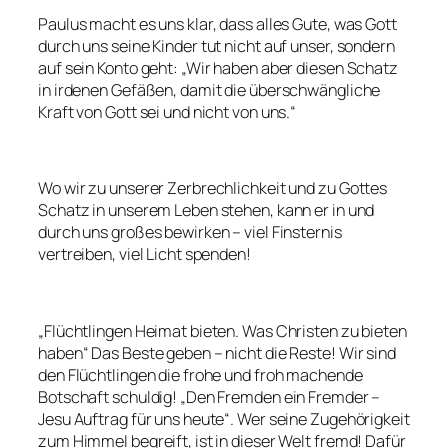
Paulus macht es uns klar, dass alles Gute, was Gott
durch uns seine Kinder tut nicht auf unser, sondern
auf sein Konto geht: „Wir haben aber diesen Schatz
in irdenen Gefäßen, damit die überschwängliche
Kraft von Gott sei und nicht von uns.“
Wo wir zu unserer Zerbrechlichkeit und zu Gottes
Schatz in unserem Leben stehen, kann er in und
durch uns großes bewirken – viel Finsternis
vertreiben, viel Licht spenden!
„Flüchtlingen Heimat bieten. Was Christen zu bieten
haben“ Das Beste geben – nicht die Reste! Wir sind
den Flüchtlingen die frohe und froh machende
Botschaft schuldig! „Den Fremden ein Fremder –
Jesu Auftrag für uns heute“. Wer seine Zugehörigkeit
zum Himmel begreift, ist in dieser Welt fremd! Dafür