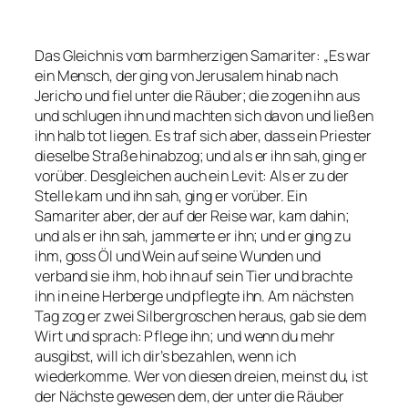
Das Gleichnis vom barmherzigen Samariter: „Es war
ein Mensch, der ging von Jerusalem hinab nach
Jericho und fiel unter die Räuber; die zogen ihn aus
und schlugen ihn und machten sich davon und ließen
ihn halb tot liegen. Es traf sich aber, dass ein Priester
dieselbe Straße hinabzog; und als er ihn sah, ging er
vorüber. Desgleichen auch ein Levit: Als er zu der
Stelle kam und ihn sah, ging er vorüber. Ein
Samariter aber, der auf der Reise war, kam dahin;
und als er ihn sah, jammerte er ihn; und er ging zu
ihm, goss Öl und Wein auf seine Wunden und
verband sie ihm, hob ihn auf sein Tier und brachte
ihn in eine Herberge und pflegte ihn. Am nächsten
Tag zog er zwei Silbergroschen heraus, gab sie dem
Wirt und sprach: Pflege ihn; und wenn du mehr
ausgibst, will ich dir’s bezahlen, wenn ich
wiederkomme. Wer von diesen dreien, meinst du, ist
der Nächste gewesen dem, der unter die Räuber