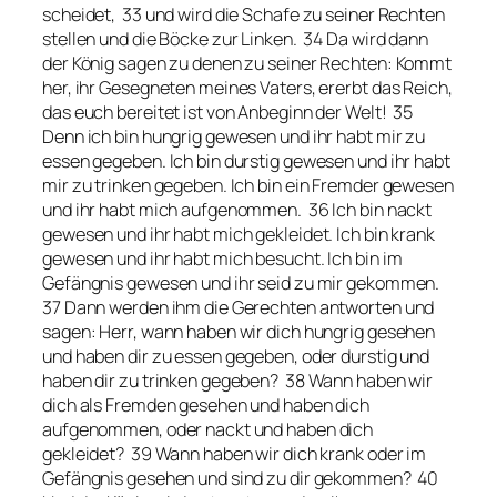
scheidet, 33 und wird die Schafe zu seiner Rechten
stellen und die Böcke zur Linken. 34 Da wird dann
der König sagen zu denen zu seiner Rechten: Kommt
her, ihr Gesegneten meines Vaters, ererbt das Reich,
das euch bereitet ist von Anbeginn der Welt! 35
Denn ich bin hungrig gewesen und ihr habt mir zu
essen gegeben. Ich bin durstig gewesen und ihr habt
mir zu trinken gegeben. Ich bin ein Fremder gewesen
und ihr habt mich aufgenommen. 36 Ich bin nackt
gewesen und ihr habt mich gekleidet. Ich bin krank
gewesen und ihr habt mich besucht. Ich bin im
Gefängnis gewesen und ihr seid zu mir gekommen.
37 Dann werden ihm die Gerechten antworten und
sagen: Herr, wann haben wir dich hungrig gesehen
und haben dir zu essen gegeben, oder durstig und
haben dir zu trinken gegeben? 38 Wann haben wir
dich als Fremden gesehen und haben dich
aufgenommen, oder nackt und haben dich
gekleidet? 39 Wann haben wir dich krank oder im
Gefängnis gesehen und sind zu dir gekommen? 40