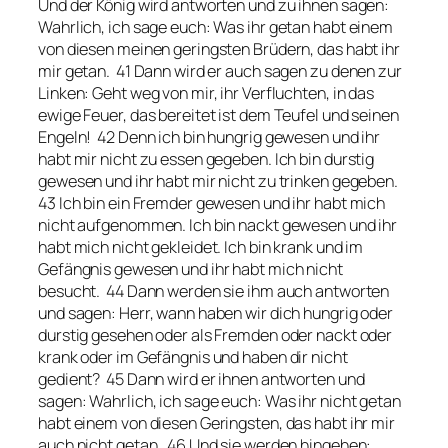
Und der König wird antworten und zu ihnen sagen:
Wahrlich, ich sage euch: Was ihr getan habt einem
von diesen meinen geringsten Brüdern, das habt ihr
mir getan. 41 Dann wird er auch sagen zu denen zur
Linken: Geht weg von mir, ihr Verfluchten, in das
ewige Feuer, das bereitet ist dem Teufel und seinen
Engeln! 42 Denn ich bin hungrig gewesen und ihr
habt mir nicht zu essen gegeben. Ich bin durstig
gewesen und ihr habt mir nicht zu trinken gegeben.
43 Ich bin ein Fremder gewesen und ihr habt mich
nicht aufgenommen. Ich bin nackt gewesen und ihr
habt mich nicht gekleidet. Ich bin krank und im
Gefängnis gewesen und ihr habt mich nicht
besucht. 44 Dann werden sie ihm auch antworten
und sagen: Herr, wann haben wir dich hungrig oder
durstig gesehen oder als Fremden oder nackt oder
krank oder im Gefängnis und haben dir nicht
gedient? 45 Dann wird er ihnen antworten und
sagen: Wahrlich, ich sage euch: Was ihr nicht getan
habt einem von diesen Geringsten, das habt ihr mir
auch nicht getan. 46 Und sie werden hingehen: