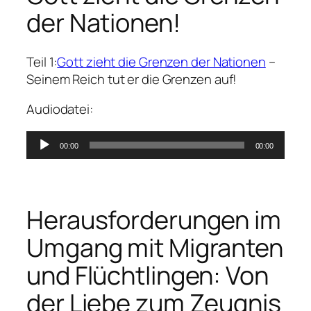
der Nationen!
Teil 1:
Gott zieht die Grenzen der Nationen
–
Seinem Reich tut er die Grenzen auf!
Audiodatei:
Audio-
00:00
00:00
Player
Herausforderungen im
Umgang mit Migranten
und Flüchtlingen: Von
der Liebe zum Zeugnis