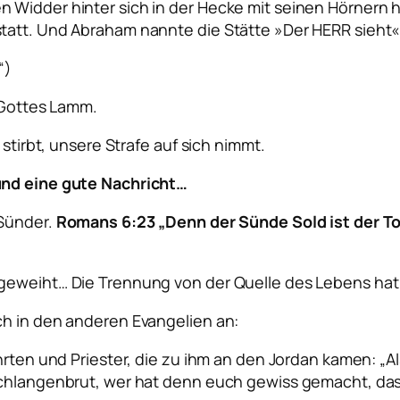
n Widder hinter sich in der Hecke mit seinen Hörner
tatt. Und Abraham nannte die Stätte »Der HERR sieht«
“)
t Gottes Lamm.
 stirbt, unsere Strafe auf sich nimmt.
und eine gute Nachricht…
 Sünder.
Romans 6:23
„
Denn der Sünde Sold ist der T
geweiht… Die Trennung von der Quelle des Lebens hat 
ch in den anderen Evangelien an:
hrten und Priester, die zu ihm an den Jordan kamen:
„Al
Schlangenbrut, wer hat denn euch gewiss gemacht, das