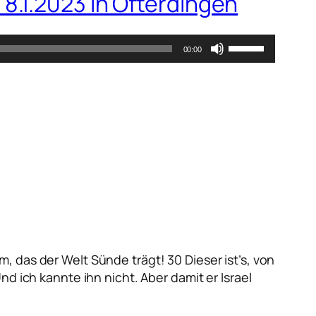
8.1.2023 in Ofterdingen
Pfeiltasten
00:00
Hoch/Runter
benutzen,
um
die
Lautstärke
zu
regeln.
 das der Welt Sünde trägt! 30 Dieser ist’s, von
d ich kannte ihn nicht. Aber damit er Israel