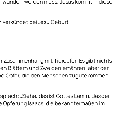
 überwunden werden muss. Jesus kommt in diese
n verkündet bei Jesu Geburt:
 in Zusammenhang mit Tieropfer. Es gibt nichts
nen Blättern und Zweigen ernähren, aber der
, sind Opfer, die den Menschen zugutekommen.
ssprach
: „Siehe, das ist Gottes Lamm, das der
e Opferung Isaacs, die bekanntermaßen im