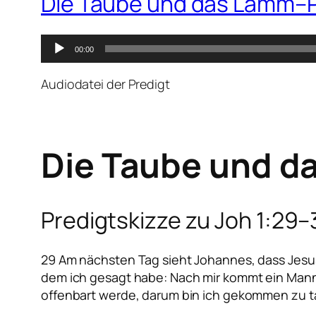
Die Taube und das Lamm–Pr
Audio-
00:00
Player
Audiodatei der Predigt
Die Taube und d
Predigtskizze zu Joh 1:29–
29 Am nächsten Tag sieht Johannes, dass Jesus 
dem ich gesagt habe: Nach mir kommt ein Mann, d
offenbart werde, darum bin ich gekommen zu t