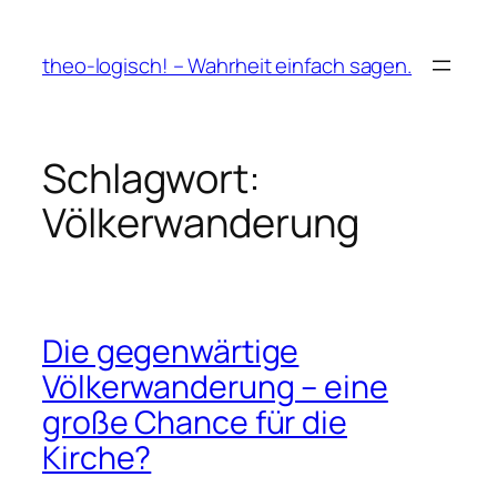
Zum
Inhalt
theo-logisch! – Wahrheit einfach sagen.
springen
Schlagwort:
Völkerwanderung
Die gegenwärtige
Völkerwanderung – eine
große Chance für die
Kirche?