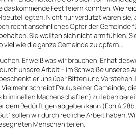
e das kommende Fest feiern konnten. Wie reich 
beutel legten. Nicht nur verdutzt waren sie, a
och recht ansehnliches Opfer der Gemeinde für
behalten. Sie wollten sich nicht arm fühlen. Si
so viel wie die ganze Gemeinde zu opfern…
auchen. Er weiß was wir brauchen. Er hat des
 durch unsere Arbeit – im Schweiße unseres A
eschenkt er uns über Bitten und Verstehen. Da
Vielmehr schreibt Paulus einer Gemeinde, di
s kriminellen Machenschaften) zu leben berei
 er dem Bedürftigen abgeben kann
(Eph 4,28b. 
Gut“ sollen wir durch redliche Arbeit haben. W
gesegneten Menschen teilen.