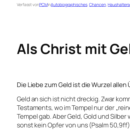
Verfasst von
PCM
in
Autobiographisches
, 
Chancen
, 
Haushalters
Als Christ mit G
Die Liebe zum Geld ist die Wurzel allen
Geld an sich ist nicht dreckig. Zwar k
Testaments, wo im Tempel nur der „re
Tempel gab. Aber Geld, Gold und Silber
sonst kein Opfer von uns (Psalm 50,9ff)