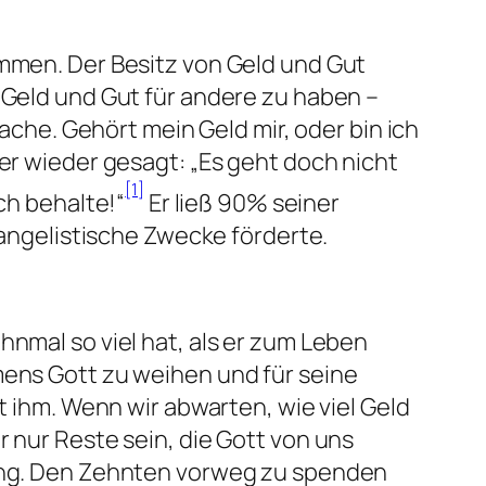
ammen. Der Besitz von Geld und Gut
 Geld und Gut für andere zu haben –
sache. Gehört mein Geld mir, oder bin ich
mer wieder gesagt: „Es geht doch nicht
[1]
ch behalte!“
Er ließ 90% seiner
evangelistische Zwecke förderte.
hnmal so viel hat, als er zum Leben
mens Gott zu weihen und für seine
t ihm. Wenn wir abwarten, wie viel Geld
r nur Reste sein, die Gott von uns
rung. Den Zehnten vorweg zu spenden