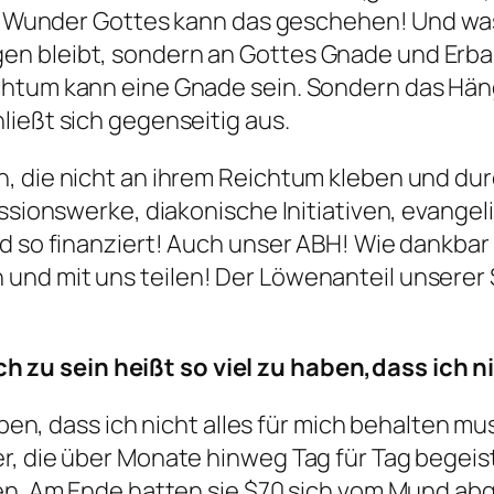
ein Wunder Gottes kann das geschehen! Und was
n bleibt, sondern an Gottes Gnade und Erbarm
chtum kann eine Gnade sein. Sondern das Hän
ließt sich gegenseitig aus.
, die nicht an ihrem Reichtum kleben und du
issionswerke, diakonische Initiativen, evangel
d so finanziert! Auch unser ABH! Wie dankbar s
und mit uns teilen! Der Löwenanteil unsere
ch zu sein heißt so viel zu haben,
dass ich n
haben, dass ich nicht alles für mich behalten m
r, die über Monate hinweg Tag für Tag begeist
ren. Am Ende hatten sie $70 sich vom Mund ab