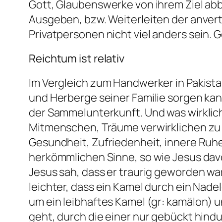
Gott, Glaubenswerke von ihrem Ziel abb
Ausgeben, bzw. Weiterleiten der anvert
Privatpersonen nicht viel anders sein. 
Reichtum ist relativ
Im Vergleich zum Handwerker in Pakista
und Herberge seiner Familie sorgen kann,
der Sammelunterkunft. Und was wirklich
Mitmenschen, Träume verwirklichen zu k
Gesundheit, Zufriedenheit, innere Ruhe
herkömmlichen Sinne, so wie Jesus davo
Jesus sah, dass er traurig geworden wa
leichter, dass ein Kamel durch ein Nade
um ein leibhaftes Kamel (gr:
kamälon
) 
geht, durch die einer nur gebückt hindu