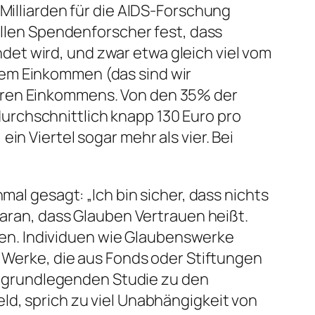
 Milliarden für die AIDS-Forschung
tellen Spendenforscher fest, dass
et wird, und zwar etwa gleich viel vom
rem Einkommen (das sind wir
baren Einkommens. Von den 35% der
urchschnittlich knapp 130 Euro pro
in Viertel sogar mehr als vier. Bei
mal gesagt: „Ich bin sicher, dass nichts
daran, dass Glauben Vertrauen heißt.
etzen. Individuen wie Glaubenswerke
. Werke, die aus Fonds oder Stiftungen
rer grundlegenden Studie zu den
eld, sprich zu viel Unabhängigkeit von