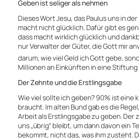
Geben ist seliger als nehmen
Dieses Wort Jesu, das Paulus uns in de
macht nicht glücklich. Dafür gibt es ge
dass macht wirklich glücklich und dankba
nur Verwalter der Güter, die Gott mir a
darum, wie viel Geld ich Gott gebe, sond
Millionen an Einkünften in eine Stiftung
Der Zehnte und die Erstlingsgabe
Wie viel sollte ich geben? 90% ist eine
braucht. Im alten Bund gab es die Rege
Arbeit als Erstlingsgabe zu geben. Der z
uns „übrig“ bleibt, um dann davon ein T
bekommt, nicht das, was ihm zusteht. D