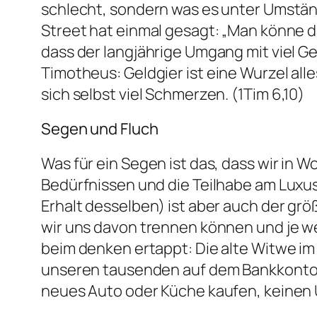
schlecht, sondern was es unter Umständ
Street hat einmal gesagt: „Man könne dar
dass der langjährige Umgang mit viel Ge
Timotheus:
Geldgier ist eine Wurzel al
sich selbst viel Schmerzen
. (1Tim 6,10)
Segen und Fluch
Was für ein Segen ist das, dass wir in 
Bedürfnissen und die Teilhabe am Lux
Erhalt desselben) ist aber auch der grö
wir uns davon trennen können und je wen
beim denken ertappt: Die alte Witwe im 
unseren tausenden auf dem Bankkonto. 
neues Auto oder Küche kaufen, keinen