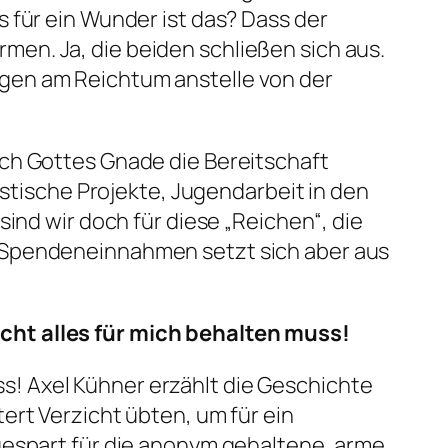
 für ein Wunder ist das? Dass der
en. Ja, die beiden schließen sich aus.
gen am Reichtum anstelle von der
rch Gottes Gnade die Bereitschaft
istische Projekte, Jugendarbeit in den
ind wir doch für diese „Reichen“, die
r Spendeneinnahmen setzt sich aber aus
icht alles für mich behalten muss!
uss! Axel Kühner erzählt die Geschichte
ert Verzicht übten, um für ein
gespart für die anonym gehaltene, arme