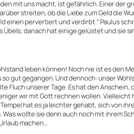
en mit uns macht, ist gefährlich. Einer der g
über streiten, ob die Liebe zum Geld die Wurzel
ld einen pervertiert und verdirbt.“ Paulus sch
les Übels; danach hat einige gelüstet und sie
Wohlstand leben können! Noch nie ist es den Me
us so gut gegangen. Und dennoch: unser Wohl
ßte Fluch unserer Tage. Es hat den Anschein, 
iger wir mit Gott rechnen wollen. Vielleicht h
Tempel hat es ja leichter gehabt, sich von ihr
Was wollte sie denn auch noch mit ihrem Sche
 Urlaub machen…