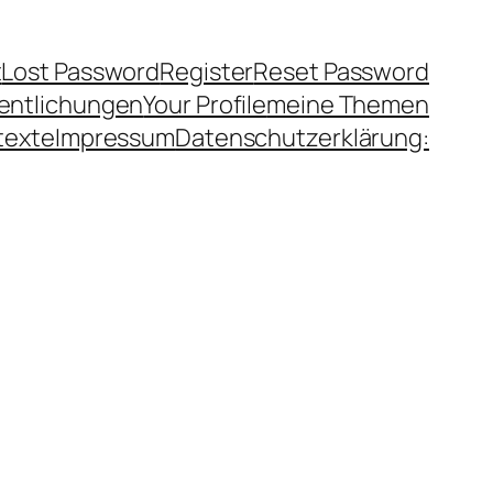
t
Lost Password
Register
Reset Password
fentlichungen
Your Profile
meine Themen
texte
Impressum
Datenschutzerklärung: