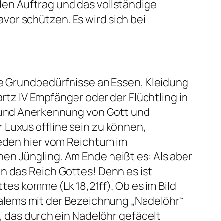
den Auftrag und das vollständige
or schützen. Es wird sich bei
ie Grundbedürfnisse an Essen, Kleidung
artz IV Empfänger oder der Flüchtling in
e und Anerkennung von Gott und
 Luxus offline sein zu können,
reden hier vom Reichtum im
hen Jüngling. Am Ende heißt es:
Als aber
n das Reich Gottes! Denn es ist
Gottes komme
(Lk 18,21ff). Ob es im Bild
salems mit der Bezeichnung „Nadelöhr“
), das durch ein Nadelöhr gefädelt