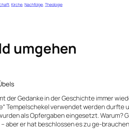
chaft
, 
Kirche
, 
Nachfolge
, 
Theologie
eld umgehen
 Übels
ommt der Gedanke in der Geschichte immer wied
ine“ Tempelschekel verwendet werden durfte
 wurden als Opfergaben eingesetzt. Warum? Go
 – aber er hat beschlossen es zu
ge-
brauchen.