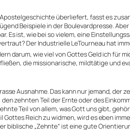
r Apostelgeschichte überliefert, fasst es zus
nügend Beispiele in der Boulevardpresse. Aber
r. Es ist, wie bei so vielem, eine Einstellungs
nvertraut? Der Industrielle LeTourneau hat im
ern darum, wie viel von Gottes Geld ich für mi
 fließen, die missionarische, mildtätige und 
 krasse Ausnahme. Das kann nur jemand, der ze
l, den zehnten Teil der Ernte oder des Einkom
ehnte Teil von allem, was Gott uns gibt, gehör
eil Gottes Reich zu widmen, wird es eben imme
er biblische „Zehnte“ ist eine gute Orientie