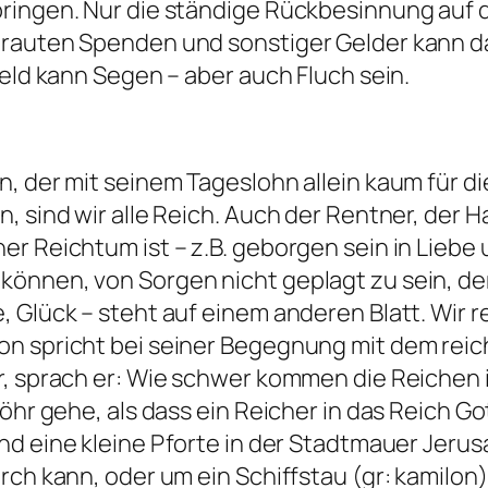
ringen. Nur die ständige Rückbesinnung auf 
rauten Spenden und sonstiger Gelder kann dav
Geld kann Segen – aber auch Fluch sein.
n, der mit seinem Tageslohn allein kaum für d
 sind wir alle Reich. Auch der Rentner, der H
er Reichtum ist – z.B. geborgen sein in Lieb
önnen, von Sorgen nicht geplagt zu sein, der
, Glück – steht auf einem anderen Blatt. Wir 
n spricht bei seiner Begegnung mit dem reic
r, sprach er: Wie schwer kommen die Reichen i
löhr gehe, als dass ein Reicher in das Reich 
und eine kleine Pforte in der Stadtmauer Jeru
rch kann, oder um ein Schiffstau (gr:
kamilon