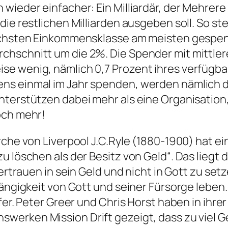
wieder einfacher: Ein Milliardär, der Mehrere
die restlichen Milliarden ausgeben soll. So s
höchsten Einkommensklasse am meisten gespend
chschnitt um die 2%. Die Spender mit mittle
se wenig, nämlich 0,7 Prozent ihres verfüg
ns einmal im Jahr spenden, werden nämlich d
terstützen dabei mehr als eine Organisation, e
och mehr!
che von Liverpool J.C.Ryle (1880-1900) hat ein
u löschen als der Besitz von Geld“. Das liegt 
 Vertrauen in sein Geld und nicht in Gott zu s
hängigkeit von Gott und seiner Fürsorge leben
ifer. Peter Greer und Chris Horst haben in ih
enswerken
Mission Drift
gezeigt, dass zu viel G