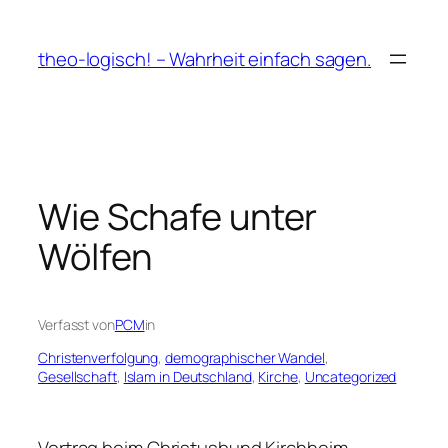
Zum
Inhalt
theo-logisch! – Wahrheit einfach sagen.
springen
Wie Schafe unter
Wölfen
Verfasst von
PCM
in
Christenverfolgung
, 
demographischer Wandel
, 
Gesellschaft
, 
Islam in Deutschland
, 
Kirche
, 
Uncategorized
Vortrag beim Christusbund Kirchheim