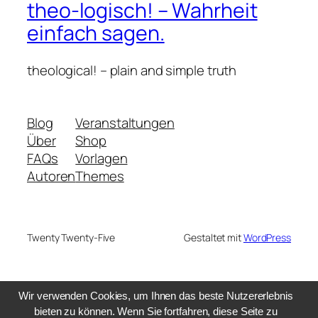
theo-logisch! – Wahrheit
einfach sagen.
theological! – plain and simple truth
Blog
Veranstaltungen
Über
Shop
FAQs
Vorlagen
Autoren
Themes
Twenty Twenty-Five
Gestaltet mit
WordPress
Wir verwenden Cookies, um Ihnen das beste Nutzererlebnis
bieten zu können. Wenn Sie fortfahren, diese Seite zu