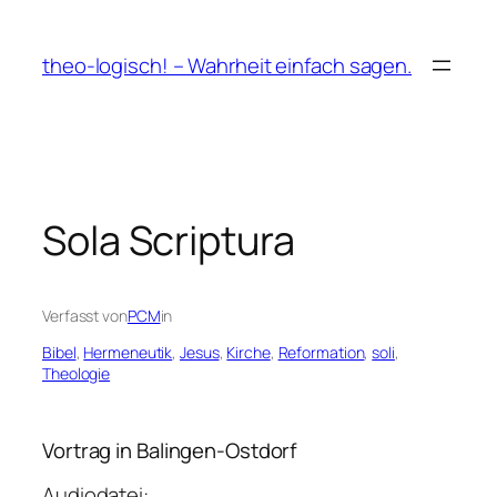
Zum
Inhalt
theo-logisch! – Wahrheit einfach sagen.
springen
Sola Scriptura
Verfasst von
PCM
in
Bibel
, 
Hermeneutik
, 
Jesus
, 
Kirche
, 
Reformation
, 
soli
, 
Theologie
Vortrag in Balingen-Ostdorf
Audiodatei: