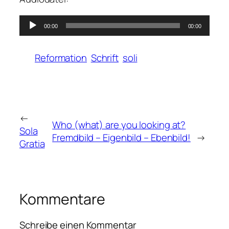
Audio-
00:00
00:00
Player
Reformation
Schrift
soli
←
Who (what) are you looking at?
Sola
Fremdbild – Eigenbild – Ebenbild!
→
Gratia
Kommentare
Schreibe einen Kommentar