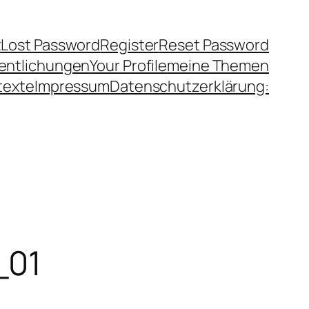
t
Lost Password
Register
Reset Password
fentlichungen
Your Profile
meine Themen
texte
Impressum
Datenschutzerklärung:
_01