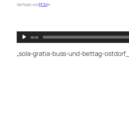
Verfasst von
PCM
in
Audio-
00:00
Player
„sola-gratia-buss-und-bettag-ostdorf_0