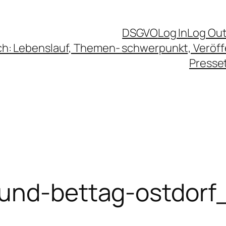
DSGVO
Log In
Log Ou
ch: Lebenslauf, Themen- schwerpunkt, Veröf
Presse
-und-bettag-ostdorf