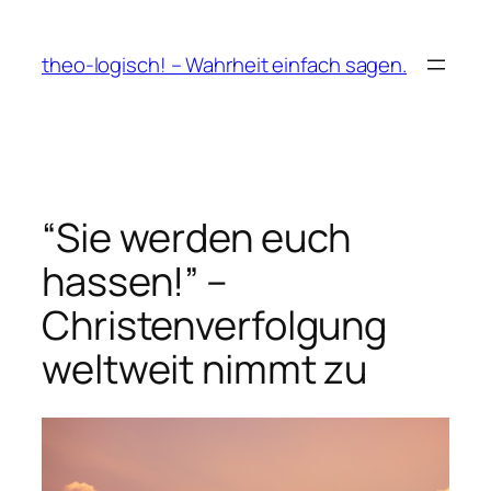
Zum
Inhalt
theo-logisch! – Wahrheit einfach sagen.
springen
“Sie werden euch
hassen!” –
Christenverfolgung
weltweit nimmt zu