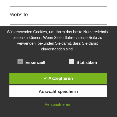
Website
Wir verwenden Cookies, um Ihnen das beste Nutzererlebnis
bieten zu können. Wenn Sie fortfahren, diese Seite zu
verwenden, bekunden Sie damit, dass Sie damit
einverstanden sind.
Essenziell
Statistiken
WEITERE BEITRÄGE
✓ Akzeptieren
Sonntag,
Die Taube und das Lamm–
Auswahl speichern
15.
Predigt zu Johannes 1,29-
34 am 8.1.2023 in
Januar
Ofterdingen
2023
Personalsieren