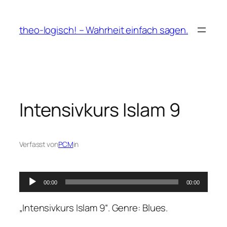
Zum
Inhalt
theo-logisch! – Wahrheit einfach sagen.
springen
Intensivkurs Islam 9
Verfasst von
PCM
in
Audio-
00:00
00:00
Player
„Intensivkurs Islam 9“. Genre: Blues.