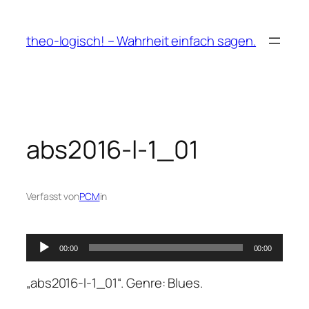
Zum
Inhalt
theo-logisch! – Wahrheit einfach sagen.
springen
abs2016-l-1_01
Verfasst von
PCM
in
Audio-
00:00
00:00
Player
„abs2016-l-1_01“. Genre: Blues.