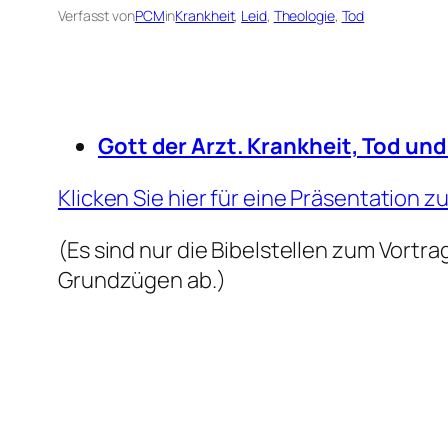
Verfasst von
PCM
in
Krankheit
, 
Leid
, 
Theologie
, 
Tod
Gott der Arzt. Krankheit, Tod und 
Klicken Sie hier für eine Präsentation 
(Es sind nur die Bibelstellen zum Vortra
Grundzügen ab.)