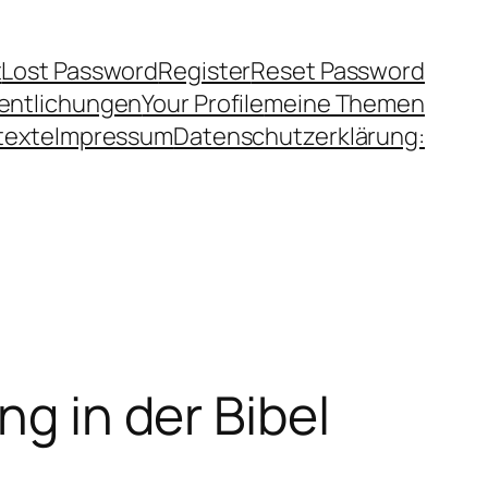
t
Lost Password
Register
Reset Password
fentlichungen
Your Profile
meine Themen
texte
Impressum
Datenschutzerklärung:
ng in der Bibel