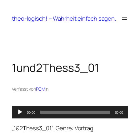
Zum
Inhalt
theo-logisch! – Wahrheit einfach sagen.
springen
1und2Thess3_01
Verfasst von
PCM
in
Audio-
00:00
00:00
Player
„1&2Thess3_01“. Genre: Vortrag.