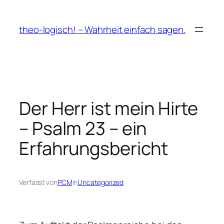
Zum
Inhalt
theo-logisch! – Wahrheit einfach sagen.
springen
Der Herr ist mein Hirte
– Psalm 23 – ein
Erfahrungsbericht
Verfasst von
PCM
in
Uncategorized