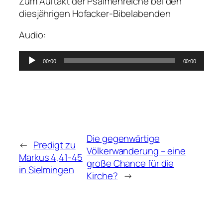
Zum Auftakt der Psalmenreiche bei den
diesjährigen Hofacker-Bibelabenden
Audio:
Audio-
00:00
00:00
Player
Die gegenwärtige
←
Predigt zu
Völkerwanderung – eine
Markus 4,41-45
große Chance für die
in Sielmingen
Kirche?
→