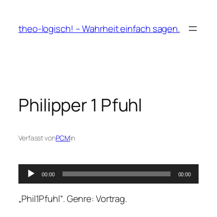
Zum
Inhalt
theo-logisch! – Wahrheit einfach sagen.
springen
Philipper 1 Pfuhl
Verfasst von
PCM
in
Audio-
00:00
00:00
Player
„Phil1Pfuhl“. Genre: Vortrag.