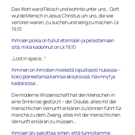
Das Wort ward Fleisch und wohnte unter uns… Gott
wurde Mensch in Jesus Christus um uns, die wie
verloren waren, zu suchen und selig zu machen. Lk
19,10
Ihmisen poika on tullut etsimään ja pelastamaan
sitä, mikä kadonnut on
Lk 19,10
„Lost in space…“
Ihminen on ihmisten mielestä lopullisesti hukassa –
koko planeetansa kannsa eksyksissä, hävinnyt ja
kadoksissa…
Die moderne Wissenschaft hat den Menschen in
eine Sinnkrise gestürzt – der Glaube, alles mit der
menschlichen Vernunft erklären zu können führt für
manche zu dem Zwang, alles mit der menschlichen
Vernunft erklären zu müssen…
Ihmisen äly pakottaa siihen, että tunnistamme