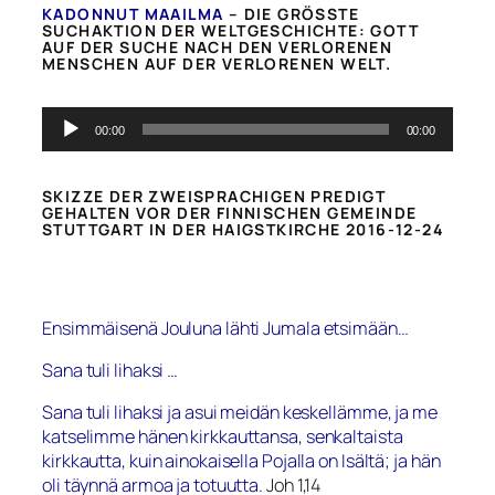
KADONNUT MAAILMA
– DIE GRÖSSTE S
UCHAKTION DER WELTGESCHICHTE: GOTT A
UF DER SUCHE NACH DEN VERLORENEN M
ENSCHEN AUF DER VERLORENEN WELT.
Audio-
00:00
00:00
Player
SKIZZE DER ZWEISPRACHIGEN PREDIGT
GEHALTEN VOR DER FINNISCHEN GEMEINDE
STUTTGART IN DER HAIGSTKIRCHE 2016-12-24
Ensimmäisenä Jouluna lähti Jumala etsimään…
Sana tuli lihaksi …
Sana tuli lihaksi ja asui meidän keskellämme, ja me
katselimme hänen kirkkauttansa, senkaltaista
kirkkautta, kuin ainokaisella Pojalla on Isältä; ja hän
oli täynnä armoa ja totuutta.
Joh 1,14