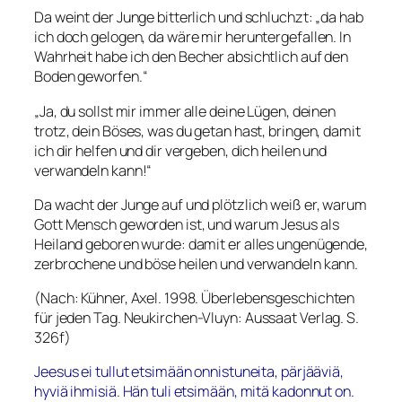
Da weint der Junge bitterlich und schluchzt: „da hab
ich doch gelogen, da wäre mir heruntergefallen. In
Wahrheit habe ich den Becher absichtlich auf den
Boden geworfen.“
„Ja, du sollst mir immer alle deine Lügen, deinen
trotz, dein Böses, was du getan hast, bringen, damit
ich dir helfen und dir vergeben, dich heilen und
verwandeln kann!“
Da wacht der Junge auf und plötzlich weiß er, warum
Gott Mensch geworden ist, und warum Jesus als
Heiland geboren wurde: damit er alles ungenügende,
zerbrochene und böse heilen und verwandeln kann.
(Nach: Kühner, Axel. 1998.
Überlebensgeschichten
für jeden Tag
. Neukirchen-Vluyn: Aussaat Verlag. S.
326f)
Jeesus ei tullut etsimään onnistuneita, pärjääviä,
hyviä ihmisiä. Hän tuli etsimään, mitä kadonnut on.