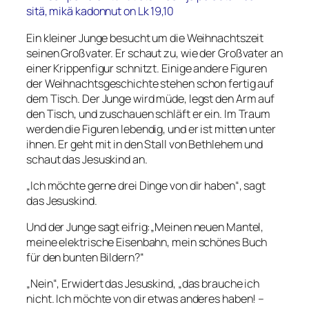
sitä, mikä kadonnut on
Lk 19,10
Ein kleiner Junge besucht um die Weihnachtszeit
seinen Großvater. Er schaut zu, wie der Großvater an
einer Krippenfigur schnitzt. Einige andere Figuren
der Weihnachtsgeschichte stehen schon fertig auf
dem Tisch. Der Junge wird müde, legst den Arm auf
den Tisch, und zuschauen schläft er ein. Im Traum
werden die Figuren lebendig, und er ist mitten unter
ihnen. Er geht mit in den Stall von Bethlehem und
schaut das Jesuskind an.
„Ich möchte gerne drei Dinge von dir haben“, sagt
das Jesuskind.
Und der Junge sagt eifrig:„Meinen neuen Mantel,
meine elektrische Eisenbahn, mein schönes Buch
für den bunten Bildern?“
„Nein“, Erwidert das Jesuskind, „das brauche ich
nicht. Ich möchte von dir etwas anderes haben! –