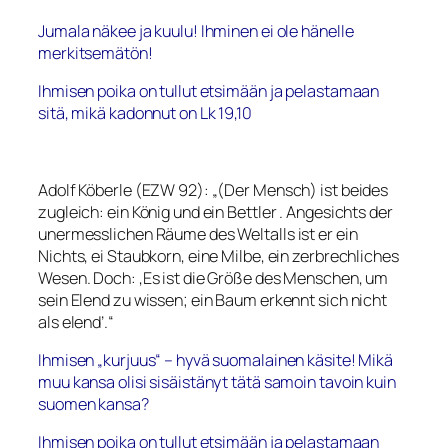
Jumala näkee ja kuulu! Ihminen ei ole hänelle
merkitsemätön!
Ihmisen poika on tullut etsimään ja pelastamaan
sitä, mikä kadonnut on
Lk 19,10
Adolf Köberle (EZW 92): „(Der Mensch) ist beides
zugleich: ein König und ein Bettler . Angesichts der
unermesslichen Räume des Weltalls ist er ein
Nichts, ei Staubkorn, eine Milbe, ein zerbrechliches
Wesen. Doch: ‚Es ist die Größe des Menschen, um
sein Elend zu wissen; ein Baum erkennt sich nicht
als elend’.“
Ihmisen „kurjuus“ – hyvä suomalainen käsite! Mikä
muu kansa olisi sisäistänyt tätä samoin tavoin kuin
suomen kansa?
Ihmisen poika on tullut etsimään ja pelastamaan