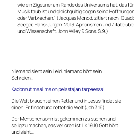
wie ein Zigeuner am Rande des Universums hat, das für
Musik taub ist und gleichgültig gegen seine Hoffnungen
oder Verbrechen.“ (Jacques Monod, zitiert nach: Quad
Seeger, Hans-Jürgen. 2013. Aphorismen und Zitate übe
und Wissenschaft. John Wiley & Sons. S.9.)
Niemand sieht sein Leid, niemand hört sein
Schreien…
Kadonnut maailma on pelastajan tarpeessa!
Die Welt braucht einen Retter und in Jesus findet sie
einen! Er findet und rettet die Welt (Joh 3,16)
Der Menschensohn ist gekommen zu suchen und
selig zu machen, eas verloren ist. Lk 19,10 Gott hört
und sieht…