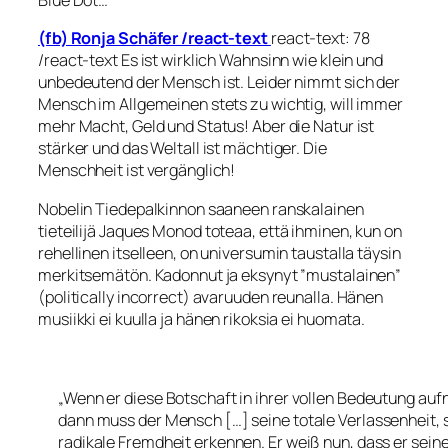
Blue Dot…“
(fb) Ronja Schäfer /react-text
‪react-text: 78
/react-text Es ist wirklich Wahnsinn wie klein und
unbedeutend der Mensch ist. Leider nimmt sich der
Mensch im Allgemeinen stets zu wichtig, will immer
mehr Macht, Geld und Status! Aber die Natur ist
stärker und das Weltall ist mächtiger. Die
Menschheit ist vergänglich!
Nobelin Tiedepalkinnon saaneen ranskalainen
tieteilijä
Jaques Monod
toteaa, että ihminen, kun on
rehellinen itselleen, on universumin taustalla täysin
merkitsemätön. Kadonnut ja eksynyt ”mustalainen”
(politically incorrect) avaruuden reunalla. Hänen
musiikki ei kuulla ja hänen rikoksia ei huomata.
„Wenn er diese Botschaft in ihrer vollen Bedeutung au
dann muss der Mensch […] seine totale Verlassenheit, 
radikale Fremdheit erkennen. Er weiß nun, dass er sein