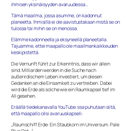
ihmisen yksinäisyyden avaruudessa…
Tämä maailma, jossa asumme, on kadonnut
planeetta. Ihmisillä ei ole aavistustakaan mistä se on
tulossa tai mihin se on menossa.
Elämme kadonneella ja eksyneellä planeetalla.
Tajuamme, ettei maapallo ole maailmankaikkeuden
keskipistettä.
Die Vernunft führt zur Erkenntnis, dass wir allein
sind. Milliarden werden in die Suche nach
außerirdischem Leben investiert, um diesen
Gedanken an die Einsamkeit zu vertreiben. Dabei
wird die Erde als solche wie ein Raumkapsel tief im
All gesehen.
Eräällä tiedekanavalla YouTube:ssa puhutaan siitä,
että maapallo olisi avaruuskapseli:
„Raumschiff Erde: Ein Staubkorn im Universum. Pale