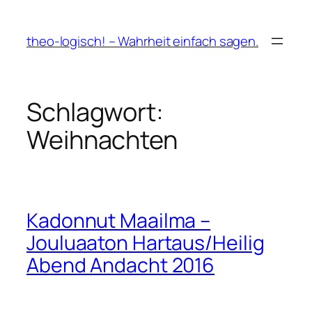
Zum
Inhalt
theo-logisch! – Wahrheit einfach sagen.
springen
Schlagwort:
Weihnachten
Kadonnut Maailma –
Jouluaaton Hartaus/Heilig
Abend Andacht 2016