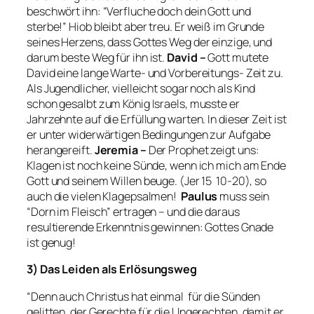
beschwört ihn: “
Verfluche doch dein Gott und
sterbe!
” Hiob bleibt aber treu. Er weiß im Grunde
seines Herzens, dass Gottes Weg der einzige, und
darum beste Weg für ihn ist.
David –
Gott mutete
David eine lange Warte- und Vorbereitungs- Zeit zu.
Als Jugendlicher, vielleicht sogar noch als Kind
schon gesalbt zum König Israels, musste er
Jahrzehnte auf die Erfüllung warten. In dieser Zeit ist
er unter widerwärtigen Bedingungen zur Aufgabe
herangereift.
Jeremia –
Der Prophet zeigt uns:
Klagen ist noch keine Sünde, wenn ich mich am Ende
Gott und seinem Willen beuge. (Jer 15 10-20), so
auch die vielen Klagepsalmen!
Paulus
muss sein
“Dorn im Fleisch” ertragen – und die daraus
resultierende Erkenntnis gewinnen: Gottes Gnade
ist genug!
3) Das Leiden als Erlösungsweg
“
Denn auch Christus hat einmal für die Sünden
gelitten, der Gerechte für die Ungerechten, damit er