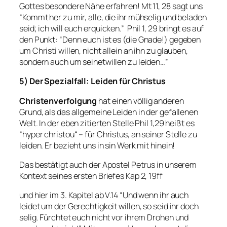
Gottes besondere Nähe erfahren! Mt 11, 28 sagt uns
“
Kommt her zu mir, alle, die ihr mühselig und beladen
seid; ich will euch erquicken
.” Phil 1, 29 bringt es auf
den Punkt:
“Denn euch ist es (die Gnade!) gegeben
um Christi willen, nicht allein an ihn zu glauben,
sondern auch um seinetwillen zu leiden
…”
5) Der Spezialfall: Leiden für Christus
Christenverfolgung
hat einen völlig anderen
Grund, als das allgemeine Leiden in der gefallenen
Welt. In der eben zitierten Stelle Phil 1,29 heißt es
“
hyper christou
“ – für Christus, an seiner Stelle zu
leiden. Er bezieht uns in sin Werk mit hinein!
Das bestätigt auch der Apostel Petrus in unserem
Kontext seines ersten Briefes Kap 2, 19ff
und hier im 3. Kapitel ab V.14 “
Und wenn ihr auch
leidet um der Gerechtigkeit willen, so seid ihr doch
selig. Fürchtet euch nicht vor ihrem Drohen und