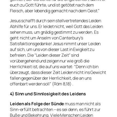
euch zu Gott führte, und ist getötet nach dem
Fleisch, aber lebendig gemacht nach dem Geist
.”
Jesus schafft durch sein stellvertretendes Leiden
Abhilfe für uns. Er leidet nicht, weil Gott das Leiden
sehen muss, um gnädig gestimmt zu werden. Es
geht nicht um Anselm von Canterbury’s
Satisfaktionsgedanke! Jesus nimmt unser Leiden
auf sich, um uns von dieser Last in Ewigkeit zu
befreien. Die “Leiden dieser Zeit” sind
vorübergehend und zeigen nur wie groß die
Herrlichkeit ist, die auf uns wartet: “
Denn ich bin
überzeugt, dass dieser Zeit Leiden nicht ins Gewicht
fallen gegenüber der Herrlichkeit, die an uns
offenbart werden soll
” (Röm 8,18) .
4) Sinn und Sinnlosigkeit des Leidens
Leiden als Folge der Sünde
muss man nicht als
Sinn-erfüllt betrachten – es sei denn, es führt zur
Buße und Bekehrung. Viele Menschen Leiden