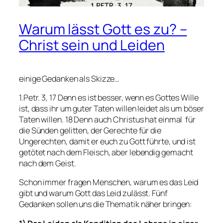
Warum lässt Gott es zu? –
Christ sein und Leiden
einige Gedanken als Skizze…
1.Petr. 3, 17
Denn es ist besser, wenn es Gottes Wille
ist, dass ihr um guter Taten willen leidet als um böser
Taten willen. 18 Denn auch Christus hat einmal für
die Sünden gelitten, der Gerechte für die
Ungerechten, damit er euch zu Gott führte, und ist
getötet nach dem Fleisch, aber lebendig gemacht
nach dem Geist.
Schon immer fragen Menschen, warum es das Leid
gibt und warum Gott das Leid zulässt. Fünf
Gedanken sollen uns die Thematik näher bringen: