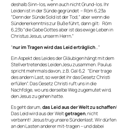
deshalb Sinn-los, wenn auch nicht Grund-los. Ihr
Leiden ist in der Sünde gegründet – Röm 6,23a
“
Denn der Sünde Sold ist der Tod
;” aber wenn die
Sündenerkenntnis zur Buße führt, dann gilt: Röm
6,23b “
die Gabe Gottes aber ist das ewige Leben in
Christus Jesus, unserm Herrn
.”
“
nur im Tragen wird das Leid erträglich
…”
Ein Aspekt des Leides der Gläubigen hängt mit dem
Stellvertretendes Leiden Jesu zusammen. Paulus
spricht mehrmals davon, z.B. Gal 6,2 “
Einer trage
des andern Last, so werdet ihr das Gesetz Christi
erfüllen
”. Das Gesetz Christi ruft uns in die
Nachfolge, wo uns derselbe Weg zugemutet wird,
den Jesus zu gehen hatte.
Es geht darum,
das Leid aus der Welt zu schaffen
!
Das Leid wird aus der Welt
getragen
, nicht
verbannt! Jesus trug unsere Sündenlast. Wir dürfen
an den Lasten anderer mit-tragen – und dabei