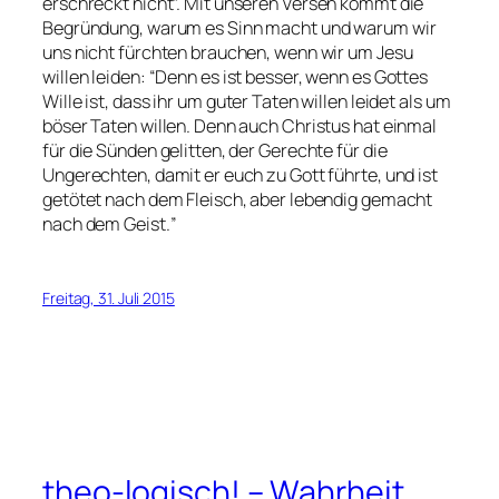
erschreckt nicht
”. Mit unseren Versen kommt die
Begründung, warum es Sinn macht und warum wir
uns nicht fürchten brauchen, wenn wir um Jesu
willen leiden: “
Denn es ist besser, wenn es Gottes
Wille ist, dass ihr um guter Taten willen leidet als um
böser Taten willen. Denn auch Christus hat einmal
für die Sünden gelitten, der Gerechte für die
Ungerechten, damit er euch zu Gott führte, und ist
getötet nach dem Fleisch, aber lebendig gemacht
nach dem Geist.
”
Freitag, 31. Juli 2015
theo-logisch! – Wahrheit