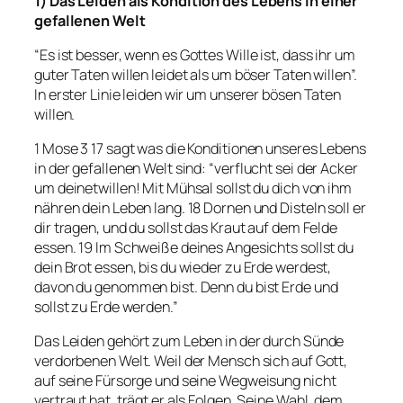
1) Das Leiden als Kondition des Lebens in einer
gefallenen Welt
“
Es ist besser, wenn es Gottes Wille ist, dass ihr um
guter Taten willen leidet als um böser Taten willen
”.
In erster Linie leiden wir um unserer bösen Taten
willen.
1 Mose 3 17 sagt was die Konditionen unseres Lebens
in der gefallenen Welt sind: “
verflucht sei der Acker
um deinetwillen! Mit Mühsal sollst du dich von ihm
nähren dein Leben lang. 18 Dornen und Disteln soll er
dir tragen, und du sollst das Kraut auf dem Felde
essen. 19 Im Schweiße deines Angesichts sollst du
dein Brot essen, bis du wieder zu Erde werdest,
davon du genommen bist. Denn du bist Erde und
sollst zu Erde werden
.”
Das Leiden gehört zum Leben in der durch Sünde
verdorbenen Welt. Weil der Mensch sich auf Gott,
auf seine Fürsorge und seine Wegweisung nicht
vertraut hat, trägt er als Folgen. Seine Wahl, dem