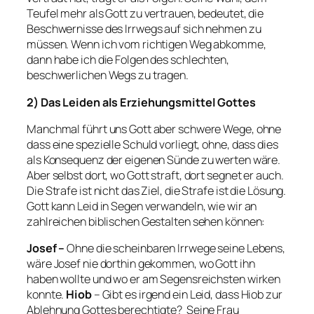
Teufel mehr als Gott zu vertrauen, bedeutet, die
Beschwernisse des Irrwegs auf sich nehmen zu
müssen. Wenn ich vom richtigen Weg abkomme,
dann habe ich die Folgen des schlechten,
beschwerlichen Wegs zu tragen.
2) Das Leiden als Erziehungsmittel Gottes
Manchmal führt uns Gott aber schwere Wege, ohne
dass eine spezielle Schuld vorliegt, ohne, dass dies
als Konsequenz der eigenen Sünde zu werten wäre.
Aber selbst dort, wo Gott straft, dort segnet er auch.
Die Strafe ist nicht das Ziel, die Strafe ist die Lösung.
Gott kann Leid in Segen verwandeln, wie wir an
zahlreichen biblischen Gestalten sehen können:
Josef –
Ohne die scheinbaren Irrwege seine Lebens,
wäre Josef nie dorthin gekommen, wo Gott ihn
haben wollte und wo er am Segensreichsten wirken
konnte.
Hiob
– Gibt es irgend ein Leid, dass Hiob zur
Ablehnung Gottes berechtigte? Seine Frau