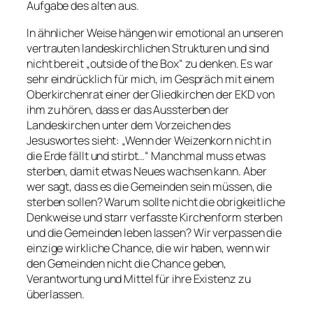
Aufgabe des alten aus.
In ähnlicher Weise hängen wir emotional an unseren
vertrauten landeskirchlichen Strukturen und sind
nicht bereit „outside of the Box“ zu denken. Es war
sehr eindrücklich für mich, im Gespräch mit einem
Oberkirchenrat einer der Gliedkirchen der EKD von
ihm zu hören, dass er das Aussterben der
Landeskirchen unter dem Vorzeichen des
Jesuswortes sieht: „Wenn der Weizenkorn nicht in
die Erde fällt und stirbt…“ Manchmal muss etwas
sterben, damit etwas Neues wachsen kann. Aber
wer sagt, dass es die Gemeinden sein müssen, die
sterben sollen? Warum sollte nicht die obrigkeitliche
Denkweise und starr verfasste Kirchenform sterben
und die Gemeinden leben lassen? Wir verpassen die
einzige wirkliche Chance, die wir haben, wenn wir
den Gemeinden nicht die Chance geben,
Verantwortung und Mittel für ihre Existenz zu
überlassen.