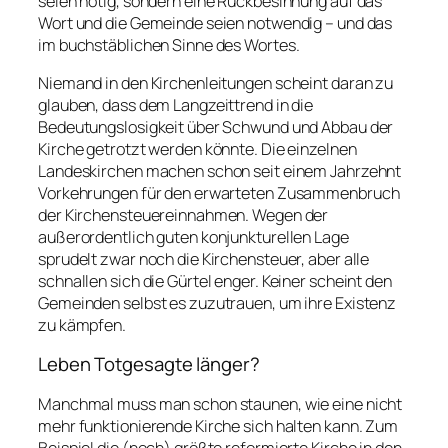
seien nötig, sondern eine Rückbesinnung auf das
Wort und die Gemeinde seien notwendig – und das
im buchstäblichen Sinne des Wortes.
Niemand in den Kirchenleitungen scheint daran zu
glauben, dass dem Langzeittrend in die
Bedeutungslosigkeit über Schwund und Abbau der
Kirche getrotzt werden könnte. Die einzelnen
Landeskirchen machen schon seit einem Jahrzehnt
Vorkehrungen für den erwarteten Zusammenbruch
der Kirchensteuereinnahmen. Wegen der
außerordentlich guten konjunkturellen Lage
sprudelt zwar noch die Kirchensteuer, aber alle
schnallen sich die Gürtel enger. Keiner scheint den
Gemeinden selbst es zuzutrauen, um ihre Existenz
zu kämpfen.
Leben Totgesagte länger?
Manchmal muss man schon staunen, wie eine nicht
mehr funktionierende Kirche sich halten kann. Zum
Beispiel die (noch) größte reformierte Kirche in den