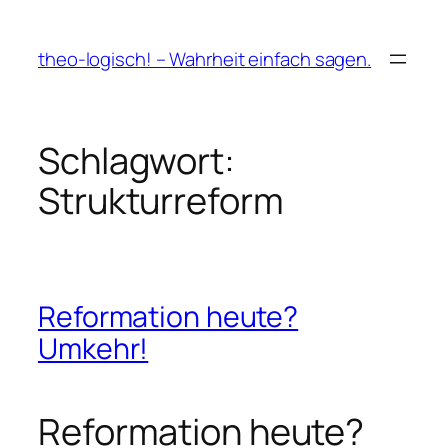
Zum
Inhalt
theo-logisch! – Wahrheit einfach sagen.
springen
Schlagwort:
Strukturreform
Reformation heute?
Umkehr!
Reformation heute?