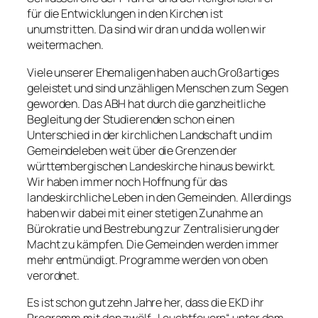
für die Entwicklungen in den Kirchen ist
unumstritten. Da sind wir dran und da wollen wir
weitermachen.
Viele unserer Ehemaligen haben auch Großartiges
geleistet und sind unzähligen Menschen zum Segen
geworden. Das ABH hat durch die ganzheitliche
Begleitung der Studierenden schon einen
Unterschied in der kirchlichen Landschaft und im
Gemeindeleben weit über die Grenzen der
württembergischen Landeskirche hinaus bewirkt.
Wir haben immer noch Hoffnung für das
landeskirchliche Leben in den Gemeinden. Allerdings
haben wir dabei mit einer stetigen Zunahme an
Bürokratie und Bestrebung zur Zentralisierung der
Macht zu kämpfen. Die Gemeinden werden immer
mehr entmündigt. Programme werden von oben
verordnet.
Es ist schon gut zehn Jahre her, dass die EKD ihr
Programm mit den zwölf „Leuchtfeuern“ unter dem