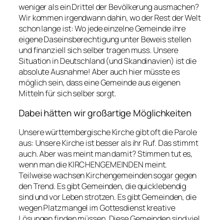
weniger als ein Drittel der Bevölkerung ausmachen?
Wir kommen irgendwann dahin, wo der Rest der Welt
schon lange ist: Wo jede einzelne Gemeinde ihre
eigene Daseinsberechtigung unter Beweis stellen
und finanziell sich selber tragen muss. Unsere
Situation in Deutschland (und Skandinavien) ist die
absolute Ausnahme! Aber auch hier müsste es
möglich sein, dass eine Gemeinde aus eigenen
Mitteln für sich selber sorgt.
Dabei hätten wir großartige Möglichkeiten
Unsere württembergische Kirche gibt oft die Parole
aus: Unsere Kirche ist besser als ihr Ruf. Das stimmt
auch. Aber was meint man damit? Stimmen tut es,
wenn man die KIRCHENGEMEINDEN meint.
Teilweise wachsen Kirchengemeinden sogar gegen
den Trend. Es gibt Gemeinden, die quicklebendig
sind und vor Leben strotzen. Es gibt Gemeinden, die
wegen Platzmangel im Gottesdienst kreative
Lösungen finden müssen. Diese Gemeinden sind viel