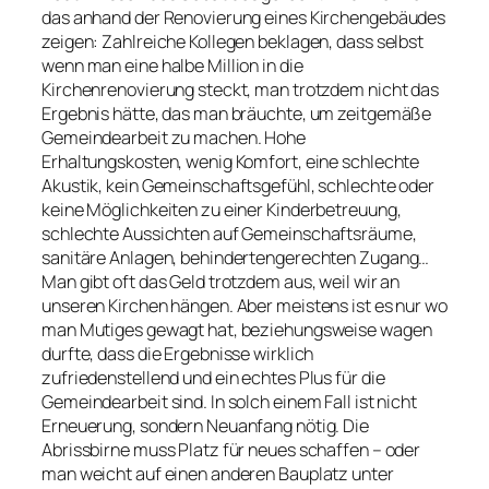
das anhand der Renovierung eines Kirchengebäudes
zeigen: Zahlreiche Kollegen beklagen, dass selbst
wenn man eine halbe Million in die
Kirchenrenovierung steckt, man trotzdem nicht das
Ergebnis hätte, das man bräuchte, um zeitgemäße
Gemeindearbeit zu machen. Hohe
Erhaltungskosten, wenig Komfort, eine schlechte
Akustik, kein Gemeinschaftsgefühl, schlechte oder
keine Möglichkeiten zu einer Kinderbetreuung,
schlechte Aussichten auf Gemeinschaftsräume,
sanitäre Anlagen, behindertengerechten Zugang…
Man gibt oft das Geld trotzdem aus, weil wir an
unseren Kirchen hängen. Aber meistens ist es nur wo
man Mutiges gewagt hat, beziehungsweise wagen
durfte, dass die Ergebnisse wirklich
zufriedenstellend und ein echtes Plus für die
Gemeindearbeit sind. In solch einem Fall ist nicht
Erneuerung, sondern Neuanfang nötig. Die
Abrissbirne muss Platz für neues schaffen – oder
man weicht auf einen anderen Bauplatz unter