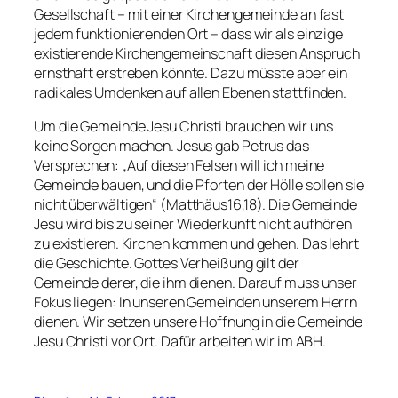
Gesellschaft – mit einer Kirchengemeinde an fast
jedem funktionierenden Ort – dass wir als einzige
existierende Kirchengemeinschaft diesen Anspruch
ernsthaft erstreben könnte. Dazu müsste aber ein
radikales Umdenken auf allen Ebenen stattfinden.
Um die Gemeinde Jesu Christi brauchen wir uns
keine Sorgen machen. Jesus gab Petrus das
Versprechen: „Auf diesen Felsen will ich meine
Gemeinde bauen, und die Pforten der Hölle sollen sie
nicht überwältigen“ (Matthäus16,18). Die Gemeinde
Jesu wird bis zu seiner Wiederkunft nicht aufhören
zu existieren. Kirchen kommen und gehen. Das lehrt
die Geschichte. Gottes Verheißung gilt der
Gemeinde derer, die ihm dienen. Darauf muss unser
Fokus liegen: In unseren Gemeinden unserem Herrn
dienen. Wir setzen unsere Hoffnung in die Gemeinde
Jesu Christi vor Ort. Dafür arbeiten wir im ABH.