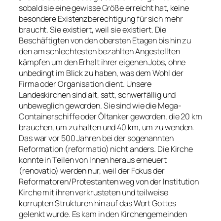
sobald sie eine gewisse Größe erreicht hat, keine
besondere Existenzberechtigung für sich mehr
braucht. Sie existiert, weil sie existiert. Die
Beschäftigten von den obersten Etagen bis hin zu
den am schlechtesten bezahlten Angestellten
kämpfen um den Erhalt ihrer eigenen Jobs, ohne
unbedingt im Blick zu haben, was dem Wohl der
Firma oder Organisation dient. Unsere
Landeskirchen sind alt, satt, schwerfällig und
unbeweglich geworden. Sie sind wie die Mega-
Containerschiffe oder Öltanker geworden, die 20 km
brauchen, um zu halten und 40 km, um zu wenden.
Das war vor 500 Jahren bei der sogenannten
Reformation (reformatio) nicht anders. Die Kirche
konnte in Teilen von Innen heraus erneuert
(renovatio) werden nur, weil der Fokus der
Reformatoren/Protestanten weg von der Institution
Kirche mit ihren verkrusteten und teilweise
korrupten Strukturen hin auf das Wort Gottes
gelenkt wurde. Es kam in den Kirchengemeinden