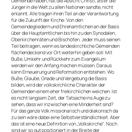
Gemeinde haben, hat die Absicht Christi, als er die
Jünger in die Welt zu allen Nationen sandte, nicht
erkannt. Alle tragen ihren Teil an der Verantwortung
für die Zukunft der Kirche: Von den
Gemeindegliedern und Ehrenamtlichen an der Basis
über die Hauptamtlichen bis hin zu den Synodalen,
Oberkirchenräten und Bischöfen. Jeder muss seinen
Teil beitragen, wenn es landeskirchliche Gemeinden
flächendeckend vor Ort weiterhin geben soll. Mit
Buße, Umkehr und Rückkehr zum Evangelium
werden wir den Anfang machen müssen. Daraus
kann Erneuerung und Reformation entstehen. Wo
Buße, Glaube, Gnade und Vergebung die Basis
bilden, wird der volkskirchliche Charakter der
Gemeinden einem eher freikirchlichen weichen. Ist
es nicht langsam Zeit, der Tatsache ins Auge zu
sehen, dass wir inzwischen eine Minderheit sind?
Für das ganze Volk missionarisch und diakonisch da
zu sein wäre dabei eine Selbstverständlichkeit. Aber
das ist eine neue Definition von „Volkskirche“. Noch
sind wir so gut positioniert in der Breite der