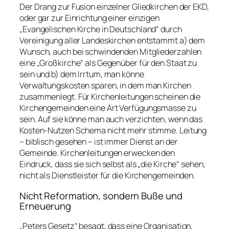
Der Drang zur Fusion einzelner Gliedkirchen der EKD,
oder gar zur Einrichtung einer einzigen
„Evangelischen Kirche in Deutschland“ durch
Vereinigung aller Landeskirchen entstammt a) dem
Wunsch, auch bei schwindenden Mitgliederzahlen
eine „Großkirche“ als Gegenüber für den Staat zu
sein und b) dem Irrtum, man könne
Verwaltungskosten sparen, in dem man Kirchen
zusammenlegt. Für Kirchenleitungen scheinen die
Kirchengemeinden eine Art Verfügungsmasse zu
sein. Auf sie könne man auch verzichten, wenn das
Kosten-Nutzen Schema nicht mehr stimme. Leitung
– biblisch gesehen – ist immer Dienst an der
Gemeinde. Kirchenleitungen erwecken den
Eindruck, dass sie sich selbst als „die Kirche“ sehen,
nicht als Dienstleister für die Kirchengemeinden.
Nicht Reformation, sondern Buße und
Erneuerung
„Peters Gesetz“ besagt, dass eine Organisation,