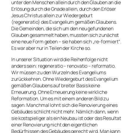
unter den Menschen allein durch den Glauben an die
Erlösung durch die Gnade allein, durch den Erlöser
Jesus Christus allein zur Wiedergeburt
(regeneratio) des Evangelium gemäßen Glaubens.
Die Gemeinden, die sich um den neu gefundenen
Glauben gesammelt haben, mussten sich zunächst
eine neue Form geben – sie haben sich „re-formiert“.
Es war aber nur in Teilen der Kirche so.
In unserer Situation wird die Reihenfolge nicht
anders sein: regeneratio – renovatio – reformatio.
Wir müssen zu den Wurzeln des Evangeliums
zurückkehren. Ohne Wiedergeburt des Evangelium
gemäßen Glaubens auf breiter Basis keine
Erneuerung. Ohne Erneuerung keine wirkliche
Reformation. Um es mit einem anderen Bild zu
sagen: Manchmal lohnt sich die Renovierung eines
Gebäudes schlicht nicht mehr. Nämlich dann, wenn
sie kostspieliger als ein Neubau ist oder das Resultat
einer Renovierung nicht den eigentlichen
Bedürfnissen des Gebäudes gerecht wird. Man kann