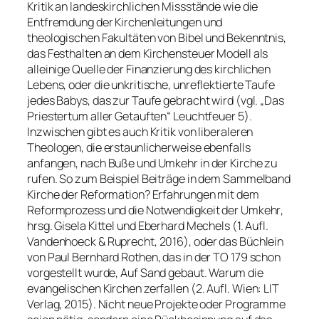
Kritik an landeskirchlichen Missstände wie die
Entfremdung der Kirchenleitungen und
theologischen Fakultäten von Bibel und Bekenntnis,
das Festhalten an dem Kirchensteuer Modell als
alleinige Quelle der Finanzierung des kirchlichen
Lebens, oder die unkritische, unreflektierte Taufe
jedes Babys, das zur Taufe gebracht wird (vgl. „Das
Priestertum aller Getauften“ Leuchtfeuer 5).
Inzwischen gibt es auch Kritik von liberaleren
Theologen, die erstaunlicherweise ebenfalls
anfangen, nach Buße und Umkehr in der Kirche zu
rufen. So zum Beispiel Beiträge in dem Sammelband
Kirche der Reformation? Erfahrungen mit dem
Reformprozess und die Notwendigkeit der Umkehr
,
hrsg. Gisela Kittel und Eberhard Mechels (1. Aufl.
Vandenhoeck & Ruprecht, 2016), oder das Büchlein
von Paul Bernhard Rothen, das in der TO 179 schon
vorgestellt wurde,
Auf Sand gebaut. Warum die
evangelischen Kirchen zerfallen
(2. Aufl. Wien: LIT
Verlag, 2015). Nicht neue Projekte oder Programme