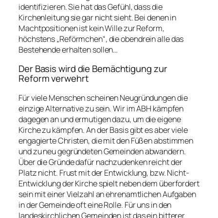
identifizieren. Sie hat das Gefühl, dass die
Kirchenleitung sie gar nicht sieht. Bei denen in
Machtpositionen ist kein Wille zur Reform,
höchstens „Reförmchen“, die obendrein alle das
Bestehende erhalten sollen…
Der Basis wird die Bemächtigung zur
Reform verwehrt
Für viele Menschen scheinen Neugründungen die
einzige Alternative zu sein. Wir im ABH kämpfen
dagegen an und ermutigen dazu, um die eigene
Kirche zu kämpfen. An der Basis gibt es aber viele
engagierte Christen, die mit den Füßen abstimmen
und zu neu gegründeten Gemeinden abwandern.
Über die Gründe dafür nachzudenken reicht der
Platz nicht. Frust mit der Entwicklung, bzw. Nicht-
Entwicklung der Kirche spielt neben dem überfordert
sein mit einer Vielzahl an ehrenamtlichen Aufgaben
in der Gemeinde oft eine Rolle. Für uns in den
landeskirchlichen Gemeinden ist das ein bitterer