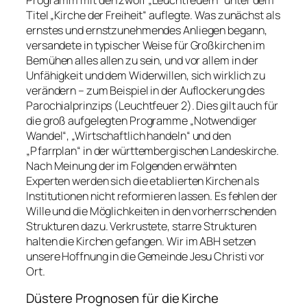
Titel „Kirche der Freiheit“ auflegte. Was zunächst als
ernstes und ernstzunehmendes Anliegen begann,
versandete in typischer Weise für Großkirchen im
Bemühen alles allen zu sein, und vor allem in der
Unfähigkeit und dem Widerwillen, sich wirklich zu
verändern – zum Beispiel in der Auflockerung des
Parochialprinzips (Leuchtfeuer 2). Dies gilt auch für
die groß aufgelegten Programme „Notwendiger
Wandel“, „Wirtschaftlich handeln“ und den
„Pfarrplan“ in der württembergischen Landeskirche.
Nach Meinung der im Folgenden erwähnten
Experten werden sich die etablierten Kirchen als
Institutionen nicht reformieren lassen. Es fehlen der
Wille und die Möglichkeiten in den vorherrschenden
Strukturen dazu. Verkrustete, starre Strukturen
halten die Kirchen gefangen. Wir im ABH setzen
unsere Hoffnung in die Gemeinde Jesu Christi vor
Ort.
Düstere Prognosen für die Kirche