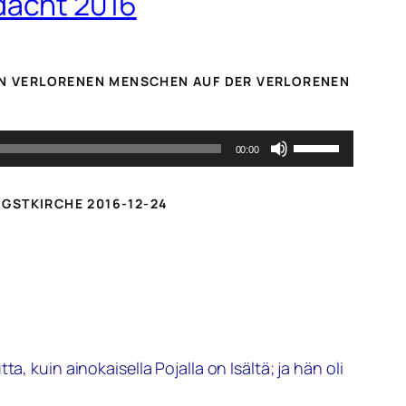
dacht 2016
N VERLORENEN MENSCHEN AUF DER VERLORENEN W
Pfeiltasten
00:00
Hoch/Runter
benutzen,
IGSTKIRCHE 2016-12-24
um
die
Lautstärke
zu
regeln.
, kuin ainokaisella Pojalla on Isältä; ja hän oli