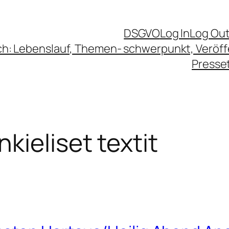
DSGVO
Log In
Log Ou
ch: Lebenslauf, Themen- schwerpunkt, Veröf
Presse
kieliset textit