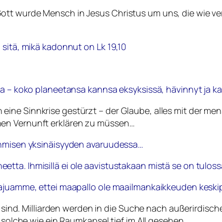
ott wurde Mensch in Jesus Christus um uns, die wie ve
n sitä, mikä kadonnut on
Lk 19,10
sa – koko planeetansa kannsa eksyksissä, hävinnyt ja k
ine Sinnkrise gestürzt – der Glaube, alles mit der men
hen Vernunft erklären zu müssen…
 ihmisen yksinäisyyden avaruudessa…
ta. Ihmisillä ei ole aavistustakaan mistä se on tuloss
Tajuamme, ettei maapallo ole maailmankaikkeuden keskip
in sind. Milliarden werden in die Suche nach außerirdis
s solche wie ein Raumkapsel tief im All gesehen.