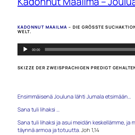
Kadonnut Maailma – Joulu
KADONNUT MAAILMA
– DIE GRÖSSTE SUCHAKTION
ELT.
Audio-
00:00
Player
SKIZZE DER ZWEISPRACHIGEN PREDIGT GEHALTEN
Ensimmäisenä Jouluna lähti Jumala etsimään…
Sana tuli lihaksi …
Sana tuli lihaksi ja asui meidän keskellämme, ja m
täynnä armoa ja totuutta.
Joh 1,14