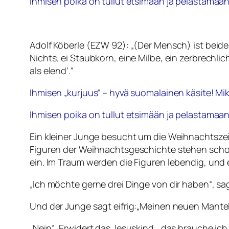
Ihmisen poika on tullut etsimään ja pelastamaa
Adolf Köberle (EZW 92): „(Der Mensch) ist beides
Nichts, ei Staubkorn, eine Milbe, ein zerbrechl
als elend’.“
Ihmisen „kurjuus“ – hyvä suomalainen käsite! Mi
Ihmisen poika on tullut etsimään ja pelastamaa
Ein kleiner Junge besucht um die Weihnachtszeit
Figuren der Weihnachtsgeschichte stehen schon 
ein. Im Traum werden die Figuren lebendig, und e
„Ich möchte gerne drei Dinge von dir haben“, sa
Und der Junge sagt eifrig:„Meinen neuen Mantel
„Nein“, Erwidert das Jesuskind, „das brauche ic