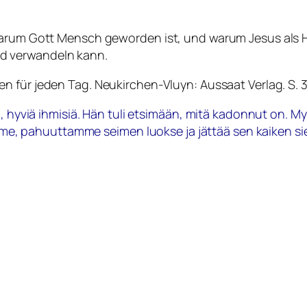
warum Gott Mensch geworden ist, und warum Jesus als H
d verwandeln kann.
n für jeden Tag
. Neukirchen-Vluyn: Aussaat Verlag. S. 
iä, hyviä ihmisiä. Hän tuli etsimään, mitä kadonnut on.
 pahuuttamme seimen luokse ja jättää sen kaiken sie