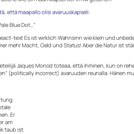
ä, että maapallo olisi avaruuskapseli:
Pale Blue Dot…“
 /react-text Es ist wirklich Wahnsinn wie klein und unbe
er mehr Macht, Geld und Status! Aber die Natur ist stär
teilijä
Jaques Monod
toteaa, että ihminen, kun on rehel
 (politically incorrect) avaruuden reunalla. Hänen musi
eutung
otale
nen. Er
ner am
k taub ist