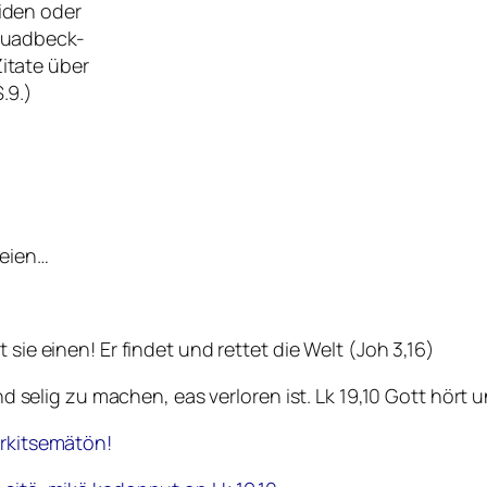
iden oder
 Quadbeck-
itate über
.9.)
reien…
 sie einen! Er findet und rettet die Welt (Joh 3,16)
lig zu machen, eas verloren ist. Lk 19,10 Gott hört u
erkitsemätön!