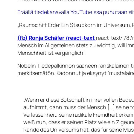
Eräällä tiedekanavalla YouTube:ssa puhutaan siit
„Raumschiff Erde: Ein Staubkorn im Universum. 
(fb) Ronja Schäfer /react-text
‪react-text: 78
Mensch im Allgemeinen stets zu wichtig, will imm
Menschheit ist vergänglich!
Nobelin Tiedepalkinnon saaneen ranskalainen tie
merkitsemätön. Kadonnut ja eksynyt ”mustalainen”
„Wenn er diese Botschaft in ihrer vollen Bed
aufnimmt, dann muss der Mensch […] seine t
Verlassenheit, seine radikale Fremdheit erken
weiß nun, dass er seinen Platz wie ein Zigeu
Rande des Universums hat, das für seine Musi