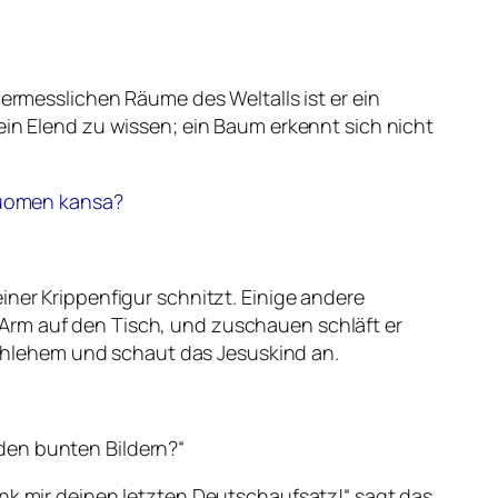
nermesslichen Räume des Weltalls ist er ein
ein Elend zu wissen; ein Baum erkennt sich nicht
 suomen kansa?
iner Krippenfigur schnitzt. Einige andere
Arm auf den Tisch, und zuschauen schläft er
Bethlehem und schaut das Jesuskind an.
den bunten Bildern?“
enk mir deinen letzten Deutschaufsatz!“ sagt das