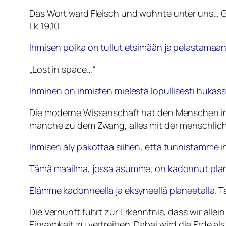
Das Wort ward Fleisch und wohnte unter uns… G
Lk 19,10
Ihmisen poika on tullut etsimään ja pelastamaa
„Lost in space…“
Ihminen on ihmisten mielestä lopullisesti hukas
Die moderne Wissenschaft hat den Menschen in e
manche zu dem Zwang, alles mit der menschlic
Ihmisen äly pakottaa siihen, että tunnistamme
Tämä maailma, jossa asumme, on kadonnut planeet
Elämme kadonneella ja eksyneellä planeetalla. 
Die Vernunft führt zur Erkenntnis, dass wir alle
Einsamkeit zu vertreiben. Dabei wird die Erde al