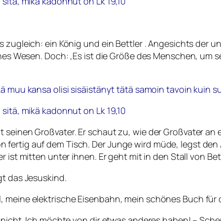
n sitä, mikä kadonnut on
Lk 19,10
 zugleich: ein König und ein Bettler . Angesichts der u
iches Wesen. Doch: ‚Es ist die Größe des Menschen, um s
kä muu kansa olisi sisäistänyt tätä samoin tavoin kuin
n sitä, mikä kadonnut on
Lk 19,10
 seinen Großvater. Er schaut zu, wie der Großvater an e
fertig auf dem Tisch. Der Junge wird müde, legst den 
r ist mitten unter ihnen. Er geht mit in den Stall von 
gt das Jesuskind.
, meine elektrische Eisenbahn, mein schönes Buch für 
h nicht. Ich möchte von dir etwas anderes haben! – Sch