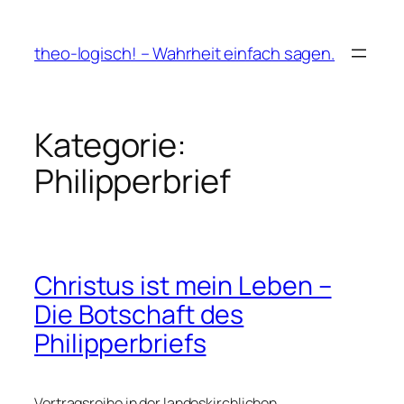
Zum
Inhalt
theo-logisch! – Wahrheit einfach sagen.
springen
Kategorie:
Philipperbrief
Christus ist mein Leben –
Die Botschaft des
Philipperbriefs
Vortragsreihe in der landeskirchlichen