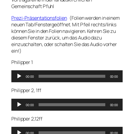
Gemeinschaft Pfuhl
Prezi-Präsentationsfolien
(Folien werden in einem
neuen Tab/Fenstergeöffnet. Mit Pfeil rechts/links
können Sie in den Folien navigieren. Kehren Sie zu
diesem Fenster zurück, um das Audio dazu
einzuschalten, oder schalten Sie das Audio vorher
ein!)
Philipper 1
Audio-
00:00
00:00
Player
Philipper 2, 1ff
Audio-
00:00
00:00
Player
Philipper 2,12ff
Audio-
00:00
00:00