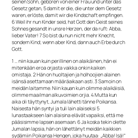
seinen Sohn, geboren von einer Frau und unter das
Gesetz getan, 5 damit er die, die unter dem Gesetz
waren, erlöste, damit wir die Kindschaft empfingen.
6 Weil ihr nun Kinder seid, hat Gott den Geist seines
Sohnes gesandt in unsre Herzen, der da ruft: Abba,
lieber Vater! 7 So bist du nun nicht mehr Knecht,
sondern Kind; wenn aber Kind, dann auch Erbe durch
Gott.
1 …
niin kauan kuin perillinen on alaikäinen, hän ei
mitenkään eroa orjasta vaikka onkin kaiken
omistaja. 2 Hän on huoltajien ja holhoojien alainen
isänsä asettamaan määräaikaan asti. 3 Samoin on
meidän laitamme. Niin kauan kuin olimme alaikäisiä,
olimme maailman alkuvoimien orjia. 4 Mutta kun
aika oli täyttynyt, Jumala lähetti tänne Poikansa.
Naisesta hän syntyi ja tuli lain alaiseksi 5
lunastaakseen lain alaisina elävät vapaiksi, että me
pääsisimme lapsen asemaan. 6 Ja koska tekin olette
Jumalan lapsia, hän on lähettänyt meidän kaikkien
sydämiin Poikansa Hengen, joka huutaa: „Abba! Isä!“