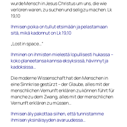
wurde Mensch in Jesus Christus um uns, die wie
verloren waren, zu suchen und selig zu machen. Lk
19,10
Ihmisen poika on tullut etsimään ja pelastamaan
sitä, mikä kadonnut on
Lk 19,10
„Lost in space…“
Ihminen on ihmisten mielestä lopullisesti hukassa –
koko planeetansa kannsa eksyksissä, hävinnyt ja
kadoksissa…
Die moderne Wissenschaft hat den Menschen in
eine Sinnkrise gestürzt – der Glaube, alles mit der
menschlichen Vernunft erklären zu können führt für
manche zu dem Zwang, alles mit der menschlichen
Vernunft erklären zu müssen…
Ihmisen äly pakottaa siihen, että tunnistamme
ihmisen yksinäisyyden avaruudessa…