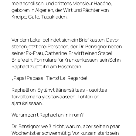
melancholisch; und drittens Monsieur Hacéne,
geboren in Algerien, der Wirt und Pächter von
Kneipe, Café, Tabakladen.
Vor dem Lokal befindet sich ein Briefkasten. Davor
stehen jetzt drei Personen, der Dr. Bensignor neben
seiner Ex-Frau, Catherine. Er wirft einen Stapel
Briefe ein, Formulare für Krankenkassen, sein Sohn
Raphaël zupft ihn am Hosenbein.
„Papa! Papaaa! Tiens! La! Regarde!
Raphaël on löytänyt äänensä taas – osoittaa
toivottomana ylös taivaaseen. Tohtori on
ajatuksissaan…
Warum zerrt Raphaël an mir rum?
Dr. Bensignor weiß nicht, warum, aber seit ein paar
Wochen ist er schwermütig. Vor kurzem starb sein