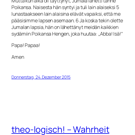
Mutta kun aika oli täyttynyt, Jumala lähetti tänne
Poikansa. Naisesta hän syntyi ja tuli lain alaiseksi 5
lunastaakseen lain alaisina elävät vapaiksi, että me
pääsisimme lapsen asemaan. 6 Ja koska tekin olette
Jumalan lapsia, hän on lähettänyt meidän kaikkien
sydämiin Poikansa Hengen, joka huutaa: „Abba! Isä!“
Papa! Papaa!
Amen
Donnerstag, 24. Dezember 2015
theo-logisch! – Wahrheit