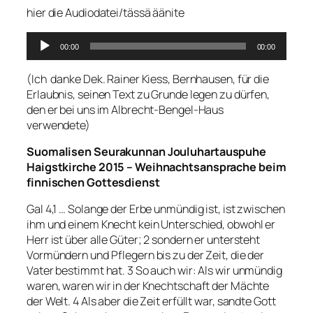
hier die Audiodatei/tässä äänite
Audio-
00:00
00:00
Player
(Ich danke Dek. Rainer Kiess, Bernhausen, für die
Erlaubnis, seinen Text zu Grunde legen zu dürfen,
den er bei uns im Albrecht-Bengel-Haus
verwendete)
Suomalisen Seurakunnan Jouluhartauspuhe
Haigstkirche 2015 – Weihnachtsansprache beim
finnischen Gottesdienst
Gal 4,1 … Solange der Erbe unmündig ist, ist zwischen
ihm und einem Knecht kein Unterschied, obwohl er
Herr ist über alle Güter; 2 sondern er untersteht
Vormündern und Pflegern bis zu der Zeit, die der
Vater bestimmt hat. 3 So auch wir: Als wir unmündig
waren, waren wir in der Knechtschaft der Mächte
der Welt. 4 Als aber die Zeit erfüllt war, sandte Gott