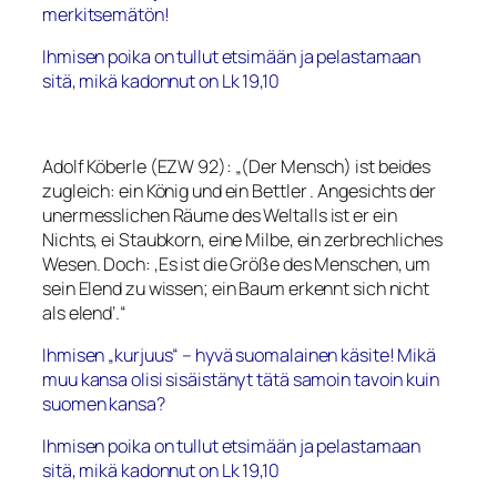
merkitsemätön!
Ihmisen poika on tullut etsimään ja pelastamaan
sitä, mikä kadonnut on
Lk 19,10
Adolf Köberle (EZW 92): „(Der Mensch) ist beides
zugleich: ein König und ein Bettler . Angesichts der
unermesslichen Räume des Weltalls ist er ein
Nichts, ei Staubkorn, eine Milbe, ein zerbrechliches
Wesen. Doch: ‚Es ist die Größe des Menschen, um
sein Elend zu wissen; ein Baum erkennt sich nicht
als elend’.“
Ihmisen „kurjuus“ – hyvä suomalainen käsite! Mikä
muu kansa olisi sisäistänyt tätä samoin tavoin kuin
suomen kansa?
Ihmisen poika on tullut etsimään ja pelastamaan
sitä, mikä kadonnut on
Lk 19,10