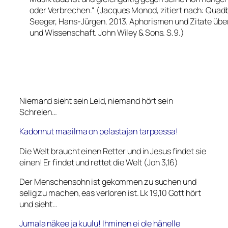
oder Verbrechen.“ (Jacques Monod, zitiert nach: Quad
Seeger, Hans-Jürgen. 2013. Aphorismen und Zitate übe
und Wissenschaft. John Wiley & Sons. S.9.)
Niemand sieht sein Leid, niemand hört sein
Schreien…
Kadonnut maailma on pelastajan tarpeessa!
Die Welt braucht einen Retter und in Jesus findet sie
einen! Er findet und rettet die Welt (Joh 3,16)
Der Menschensohn ist gekommen zu suchen und
selig zu machen, eas verloren ist. Lk 19,10 Gott hört
und sieht…
Jumala näkee ja kuulu! Ihminen ei ole hänelle