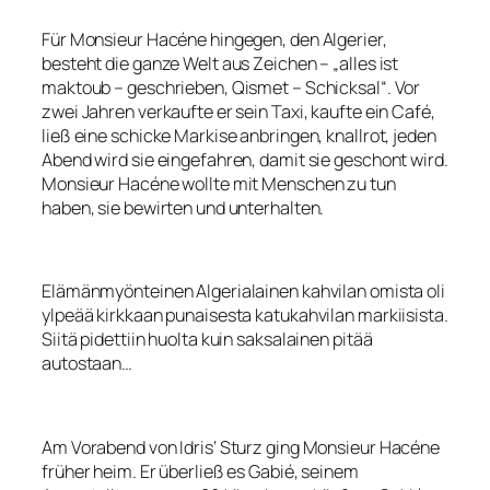
Für Monsieur Hacéne hingegen, den Algerier,
besteht die ganze Welt aus Zeichen – „alles ist
maktoub – geschrieben, Qismet – Schicksal“. Vor
zwei Jahren verkaufte er sein Taxi, kaufte ein Café,
ließ eine schicke Markise anbringen, knallrot, jeden
Abend wird sie eingefahren, damit sie geschont wird.
Monsieur Hacéne wollte mit Menschen zu tun
haben, sie bewirten und unterhalten.
Elämänmyönteinen Algerialainen kahvilan omista oli
ylpeää kirkkaan punaisesta katukahvilan markiisista.
Siitä pidettiin huolta kuin saksalainen pitää
autostaan…
Am Vorabend von Idris‘ Sturz ging Monsieur Hacéne
früher heim. Er überließ es Gabié, seinem