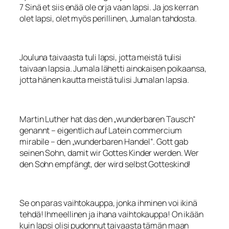
7 Sinä et siis enää ole orja vaan lapsi. Ja jos kerran
olet lapsi, olet myös perillinen, Jumalan tahdosta.
Jouluna taivaasta tuli lapsi, jotta meistä tulisi
taivaan lapsia. Jumala lähetti ainokaisen poikaansa,
jotta hänen kautta meistä tulisi Jumalan lapsia.
Martin Luther hat das den „wunderbaren Tausch“
genannt – eigentlich auf Latein commercium
mirabile – den „wunderbaren Handel“. Gott gab
seinen Sohn, damit wir Gottes Kinder werden. Wer
den Sohn empfängt, der wird selbst Gotteskind!
Se on paras vaihtokauppa, jonka ihminen voi ikinä
tehdä! Ihmeellinen ja ihana vaihtokauppa! On ikään
kuin lapsi olisi pudonnut taivaasta tämän maan