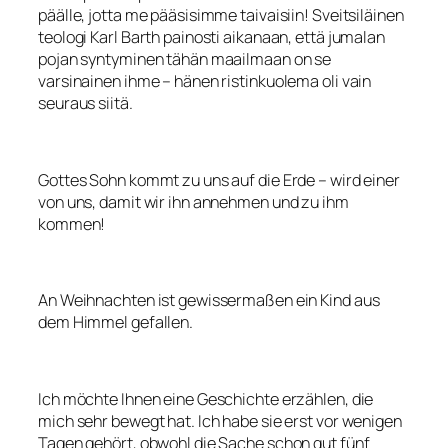
päälle, jotta me pääsisimme taivaisiin! Sveitsiläinen
teologi Karl Barth painosti aikanaan, että jumalan
pojan syntyminen tähän maailmaan on se
varsinainen ihme – hänen ristinkuolema oli vain
seuraus siitä.
Gottes Sohn kommt zu uns auf die Erde – wird einer
von uns, damit wir ihn annehmen und zu ihm
kommen!
An Weihnachten ist gewissermaßen ein Kind aus
dem Himmel gefallen.
Ich möchte Ihnen eine Geschichte erzählen, die
mich sehr bewegt hat. Ich habe sie erst vor wenigen
Tagen gehört, obwohl die Sache schon gut fünf