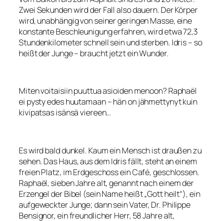
Zwei Sekunden wird der Fall also dauern. Der Körper
wird, unabhängig von seiner geringen Masse, eine
konstante Beschleunigung erfahren, wird etwa 72,3
Stundenkilometer schnell sein und sterben. Idris – so
heißt der Junge – braucht jetzt ein Wunder.
Miten voitaisiin puuttua asioiden menoon? Raphaël
ei pysty edes huutamaan – hän on jähmettynyt kuin
kivipatsas isänsä viereen…
Es wird bald dunkel. Kaum ein Mensch ist draußen zu
sehen. Das Haus, aus dem Idris fällt, steht an einem
freien Platz, im Erdgeschoss ein Café, geschlossen.
Raphaël, sieben Jahre alt, genannt nach einem der
Erzengel der Bibel (sein Name heißt „Gott heilt“), ein
aufgeweckter Junge; dann sein Vater, Dr. Philippe
Bensignor, ein freundlicher Herr, 58 Jahre alt,