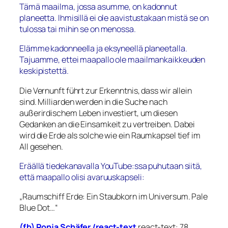
Tämä maailma, jossa asumme, on kadonnut
planeetta. Ihmisillä ei ole aavistustakaan mistä se on
tulossa tai mihin se on menossa.
Elämme kadonneella ja eksyneellä planeetalla.
Tajuamme, ettei maapallo ole maailmankaikkeuden
keskipistettä.
Die Vernunft führt zur Erkenntnis, dass wir allein
sind. Milliarden werden in die Suche nach
außerirdischem Leben investiert, um diesen
Gedanken an die Einsamkeit zu vertreiben. Dabei
wird die Erde als solche wie ein Raumkapsel tief im
All gesehen.
Eräällä tiedekanavalla YouTube:ssa puhutaan siitä,
että maapallo olisi avaruuskapseli:
„Raumschiff Erde: Ein Staubkorn im Universum. Pale
Blue Dot…“
(fb) Ronja Schäfer /react-text
‪react-text: 78