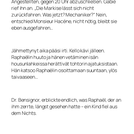
Angestellten, gegen 20 Uhr abzuschließen. Gabié
rief ihn an. „Die Markise lässt sich nicht
zurückfahren. Was jetzt? Mechaniker?“ Nein,
entschied Monsieur Hacéne, nicht nötig, bleibt sie
eben ausgefahren…
Jähmettynyt aika pääsi irti. Kello kävi jälleen.
Raphaëlin huuto ja hänen vetäminen isän
housunlahkeissa herättivät tohtorin ajatuksistaan.
Hän katsoo Raphaëlin osoittamaan suuntaan, ylös
taivaaseen…
Dr. Bensignor, erblickte endlich, was Raphaël, der an
ihm zerrte, längst gesehen hatte – ein Kind fiel aus
dem Nichts.