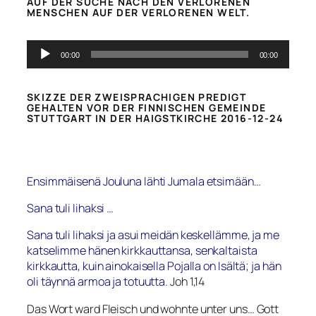
UF DER SUCHE NACH DEN VERLORENEN M
ENSCHEN AUF DER VERLORENEN WELT.
Audio-
00:00
00:00
Player
SKIZZE DER ZWEISPRACHIGEN PREDIGT
GEHALTEN VOR DER FINNISCHEN GEMEINDE
STUTTGART IN DER HAIGSTKIRCHE 2016-12-24
Ensimmäisenä Jouluna lähti Jumala etsimään…
Sana tuli lihaksi …
Sana tuli lihaksi ja asui meidän keskellämme, ja me
katselimme hänen kirkkauttansa, senkaltaista
kirkkautta, kuin ainokaisella Pojalla on Isältä; ja hän
oli täynnä armoa ja totuutta.
Joh 1,14
Das Wort ward Fleisch und wohnte unter uns… Gott