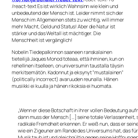
/react-text Es ist wirklich Wahnsinn wie klein und
unbedeutend der Mensch ist. Leider nimmt sich der
Mensch im Allgemeinen stets zu wichtig, will immer
mehr Macht, Geld und Status! Aber die Natur ist
stärker und das Weltall ist mächtiger. Die
Menschheit ist vergänglich!
Nobelin Tiedepalkinnon saaneen ranskalainen
tieteilijä
Jaques Monod
toteaa, että ihminen, kun on
rehellinen itselleen, on universumin taustalla täysin
merkitsemätön. Kadonnut ja eksynyt ”mustalainen”
(politically incorrect) avaruuden reunalla. Hänen
musiikki ei kuulla ja hänen rikoksia ei huomata.
„Wenn er diese Botschaft in ihrer vollen Bedeutung au
dann muss der Mensch […] seine totale Verlassenheit, 
radikale Fremdheit erkennen. Er weiß nun, dass er sein
wie ein Zigeuner am Rande des Universums hat, das für
Musik taub ist und gleichgültig gegen seine Hoffnungen