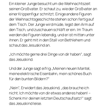
Ein kleiner Junge besucht um die Weihnachtszeit
seinen Großvater. Er schaut zu, wie der Großvater an
einer Krippenfigur schnitzt. Einige andere Figuren
der Weihnachtsgeschichte stehen schon fertig auf
dem Tisch. Der Junge wird müde, legst den Arm auf
den Tisch, und zuschauen schläft er ein. Im Traum
werden die Figuren lebendig, und er ist mitten unter
ihnen. Er geht mit in den Stall von Bethlehem und
schaut das Jesuskind an.
„Ich möchte gerne drei Dinge von dir haben“, sagt
das Jesuskind.
Und der Junge sagt eifrig:„Meinen neuen Mantel,
meine elektrische Eisenbahn, mein schönes Buch
für den bunten Bildern?“
„Nein“, Erwidert das Jesuskind, „das brauche ich
nicht. Ich möchte von dir etwas anderes haben! –
Schenk mir deinen letzten Deutschaufsatz!“ sagt
das Jesuskind leise.