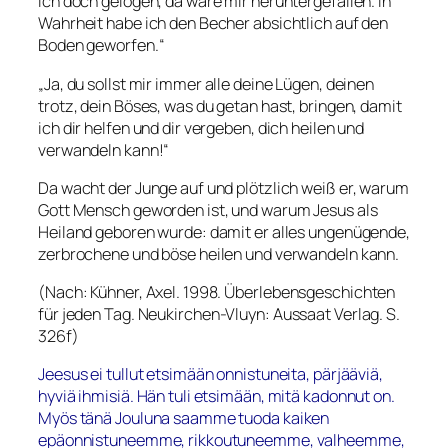
ich doch gelogen, da wäre mir heruntergefallen. In
Wahrheit habe ich den Becher absichtlich auf den
Boden geworfen.“
„Ja, du sollst mir immer alle deine Lügen, deinen
trotz, dein Böses, was du getan hast, bringen, damit
ich dir helfen und dir vergeben, dich heilen und
verwandeln kann!“
Da wacht der Junge auf und plötzlich weiß er, warum
Gott Mensch geworden ist, und warum Jesus als
Heiland geboren wurde: damit er alles ungenügende,
zerbrochene und böse heilen und verwandeln kann.
(Nach: Kühner, Axel. 1998.
Überlebensgeschichten
für jeden Tag
. Neukirchen-Vluyn: Aussaat Verlag. S.
326f)
Jeesus ei tullut etsimään onnistuneita, pärjääviä,
hyviä ihmisiä. Hän tuli etsimään, mitä kadonnut on.
Myös tänä Jouluna saamme tuoda kaiken
epäonnistuneemme, rikkoutuneemme, valheemme,