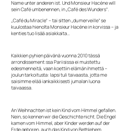
Name unter anderen ist. Und Monsieur Hacéne will
sein Café umbenennen, in „Café des Wunders“.
„Café du Miracle“ – tai sitten „du merveille“ se
kuulostaa hienolta Monsieur Hacéne:in korvissa – ja
kenties tuo lisää asiakkaita…
Kaikkien pyhien päivänä vuonna 2010 tässä
arrondissement:ssa Pariisissa ei muistettu
edesmenneitä, vaan koettiin elämän ihmettä –
joulun tarkoitusta: lapsi tuli taivaasta, jotta me
saisimme elää iankaikkisesti jumalan luona
taivaassa.
An Weihnachten ist kein Kind vom Himmel gefallen.
Nein, so kennen wir die Geschichte nicht. Die Engel
kamen vom Himmel, aber Kinder werden auf der
Erde geboren, auch das Kind von Bethlehem.