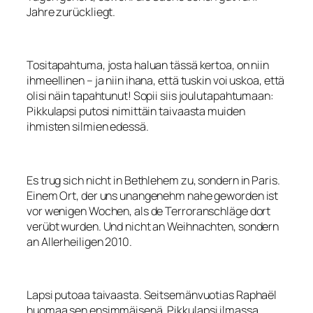
Jahre zurückliegt.
Tositapahtuma, josta haluan tässä kertoa, on niin
ihmeellinen – ja niin ihana, että tuskin voi uskoa, että
olisi näin tapahtunut! Sopii siis joulutapahtumaan:
Pikkulapsi putosi nimittäin taivaasta muiden
ihmisten silmien edessä.
Es trug sich nicht in Bethlehem zu, sondern in Paris.
Einem Ort, der uns unangenehm nahe geworden ist
vor wenigen Wochen, als de Terroranschläge dort
verübt wurden. Und nicht an Weihnachten, sondern
an Allerheiligen 2010.
Lapsi putoaa taivaasta. Seitsemänvuotias Raphaël
huomaa sen ensimmäisenä. Pikkulapsi ilmassa.