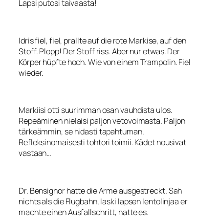
Lapsi putosi taivaasta!
Idris fiel, fiel, prallte auf die rote Markise, auf den
Stoff. Plopp! Der Stoff riss. Aber nur etwas. Der
Körper hüpfte hoch. Wie von einem Trampolin. Fiel
wieder.
Markiisi otti suurimman osan vauhdista ulos.
Repeäminen nielaisi paljon vetovoimasta. Paljon
tärkeämmin, se hidasti tapahtuman.
Refleksinomaisesti tohtori toimii. Kädet nousivat
vastaan…
Dr. Bensignor hatte die Arme ausgestreckt. Sah
nichts als die Flugbahn, laski lapsen lentolinjaa er
machte einen Ausfallschritt, hatte es.