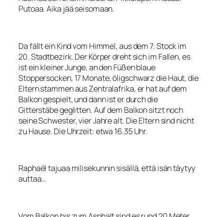
Putoaa. Aika jää seisomaan.
Da fällt ein Kind vom Himmel, aus dem 7. Stock im
20. Stadtbezirk. Der Körper dreht sich im Fallen, es
ist ein kleiner Junge, an den Füßen blaue
Stoppersocken, 17 Monate, öligschwarz die Haut, die
Eltern stammen aus Zentralafrika, er hat auf dem
Balkon gespielt, und dann ist er durch die
Gitterstäbe geglitten. Auf dem Balkon sitzt noch
seine Schwester, vier Jahre alt. Die Eltern sind nicht
zu Hause. Die Uhrzeit: etwa 16.35 Uhr.
Raphaël tajuaa milisekunnin sisällä, että isän täytyy
auttaa…
Vom Balkon bis zum Asphalt sind es rund 20 Meter.