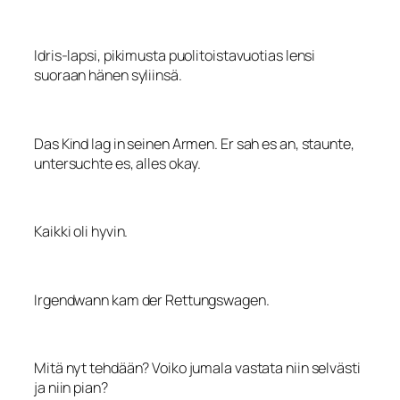
Idris-lapsi, pikimusta puolitoistavuotias lensi
suoraan hänen syliinsä.
Das Kind lag in seinen Armen. Er sah es an, staunte,
untersuchte es, alles okay.
Kaikki oli hyvin.
Irgendwann kam der Rettungswagen.
Mitä nyt tehdään? Voiko jumala vastata niin selvästi
ja niin pian?