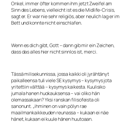
Onkel, immer öfter kommen ihm jetzt Zweifel am
Sinn des Lebens, vielleicht ist es die Midlife-Crisis,
sagt er. Er war nie sehr religiös, aber neulich lag er im
Bett und konnte nicht einschlafen.
Wenn es dich gibt, Gott – dann gib mir ein Zeichen,
dass das alles hier nicht sinnlos ist, merci.
Tässä milisekunnissa, jossa kaikki oli jyrähtänyt
paikalleensa tuli viele SE kysymys – kysymys jota
yritettiin välttää – kysymys kaikesta. Kuulisiko
jumala hanen huokauksensa – vai oliko hän
olemassakaan? Yksi ranskan filisofeista oli
sanonunt. „ihminen on vain pölyn rae
maailmankaikkeuden reunassa – kukaan ei näe
hänet, kukaan ei kuule hänen huutoaan.