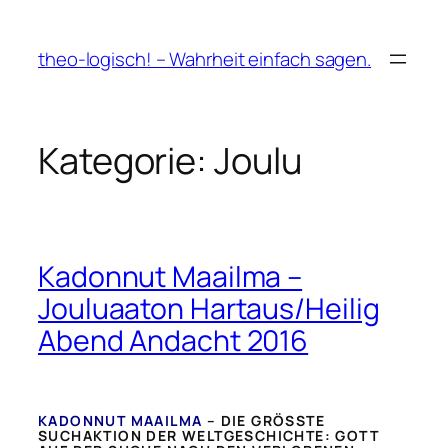
Zum
Inhalt
theo-logisch! – Wahrheit einfach sagen.
springen
Kategorie:
Joulu
Kadonnut Maailma –
Jouluaaton Hartaus/Heilig
Abend Andacht 2016
KADONNUT MAAILMA
– DIE GRÖSSTE S
UCHAKTION DER WELTGESCHICHTE: GOTT A