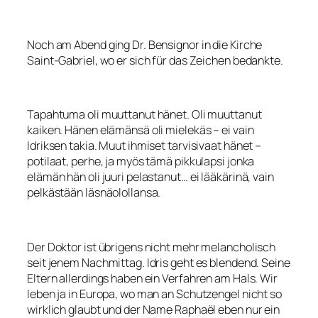
Noch am Abend ging Dr. Bensignor in die Kirche
Saint-Gabriel, wo er sich für das Zeichen bedankte.
Tapahtuma oli muuttanut hänet. Oli muuttanut
kaiken. Hänen elämänsä oli mielekäs – ei vain
Idriksen takia. Muut ihmiset tarvisivaat hänet –
potilaat, perhe, ja myös tämä pikkulapsi jonka
elämän hän oli juuri pelastanut… ei lääkärinä, vain
pelkästään läsnäolollansa.
Der Doktor ist übrigens nicht mehr melancholisch
seit jenem Nachmittag. Idris geht es blendend. Seine
Eltern allerdings haben ein Verfahren am Hals. Wir
leben ja in Europa, wo man an Schutzengel nicht so
wirklich glaubt und der Name Raphaël eben nur ein